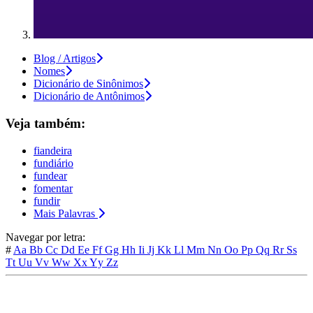
Blog / Artigos
Nomes
Dicionário de Sinônimos
Dicionário de Antônimos
Veja também:
fiandeira
fundiário
fundear
fomentar
fundir
Mais Palavras
Navegar por letra:
#
Aa
Bb
Cc
Dd
Ee
Ff
Gg
Hh
Ii
Jj
Kk
Ll
Mm
Nn
Oo
Pp
Qq
Rr
Ss
Tt
Uu
Vv
Ww
Xx
Yy
Zz