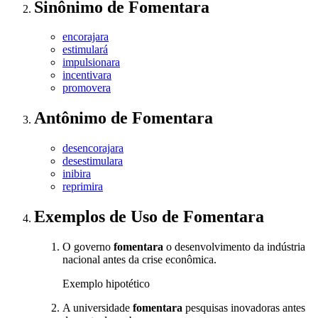
Sinônimo
de
Fomentara
encorajara
estimulará
impulsionara
incentivara
promovera
Antônimo
de
Fomentara
desencorajara
desestimulara
inibira
reprimira
Exemplos de Uso
de Fomentara
O governo
fomentara
o desenvolvimento da indústria
nacional antes da crise econômica.
Exemplo hipotético
A universidade
fomentara
pesquisas inovadoras antes