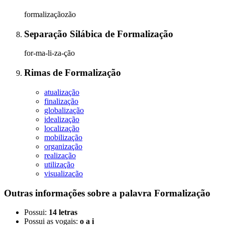
formalizaçãozão
Separação Silábica
de
Formalização
for-ma-li-za-ção
Rimas
de
Formalização
atualização
finalização
globalização
idealização
localização
mobilização
organização
realização
utilização
visualização
Outras informações sobre
a palavra
Formalização
Possui:
14 letras
Possui as vogais:
o a i