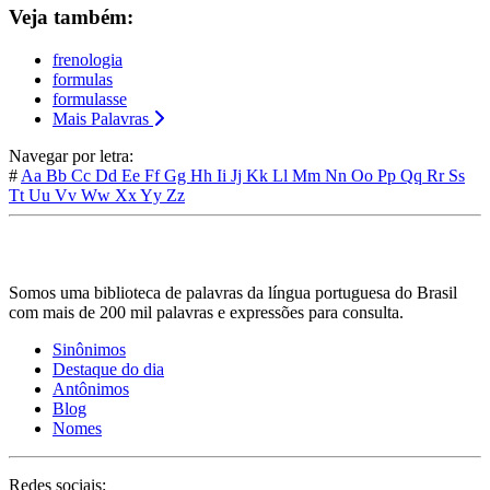
Veja também:
frenologia
formulas
formulasse
Mais Palavras
Navegar por letra:
#
Aa
Bb
Cc
Dd
Ee
Ff
Gg
Hh
Ii
Jj
Kk
Ll
Mm
Nn
Oo
Pp
Qq
Rr
Ss
Tt
Uu
Vv
Ww
Xx
Yy
Zz
Somos uma biblioteca de palavras da língua portuguesa do Brasil
com mais de 200 mil palavras e expressões para consulta.
Sinônimos
Destaque do dia
Antônimos
Blog
Nomes
Redes sociais: