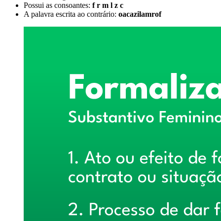
Possui as consoantes:
f r m l z c
A palavra escrita ao contrário:
oacazilamrof