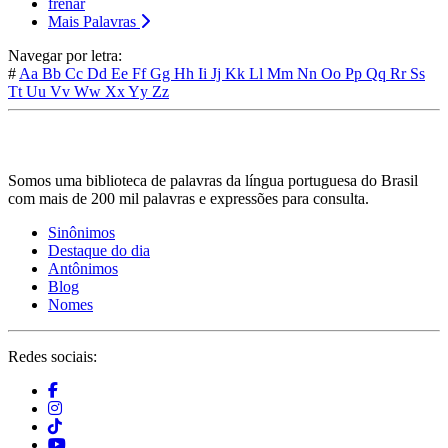
frenar
Mais Palavras
Navegar por letra:
#
Aa
Bb
Cc
Dd
Ee
Ff
Gg
Hh
Ii
Jj
Kk
Ll
Mm
Nn
Oo
Pp
Qq
Rr
Ss
Tt
Uu
Vv
Ww
Xx
Yy
Zz
Somos uma biblioteca de palavras da língua portuguesa do Brasil
com mais de 200 mil palavras e expressões para consulta.
Sinônimos
Destaque do dia
Antônimos
Blog
Nomes
Redes sociais: