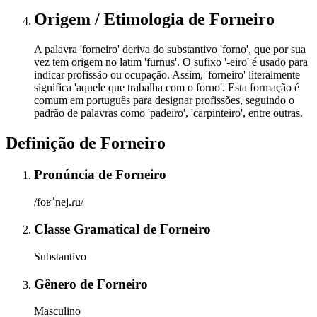
Origem / Etimologia
de
Forneiro
A palavra 'forneiro' deriva do substantivo 'forno', que por sua
vez tem origem no latim 'furnus'. O sufixo '-eiro' é usado para
indicar profissão ou ocupação. Assim, 'forneiro' literalmente
significa 'aquele que trabalha com o forno'. Esta formação é
comum em português para designar profissões, seguindo o
padrão de palavras como 'padeiro', 'carpinteiro', entre outras.
Definição de
Forneiro
Pronúncia
de
Forneiro
/foʁˈnej.ɾu/
Classe Gramatical
de
Forneiro
Substantivo
Gênero
de
Forneiro
Masculino