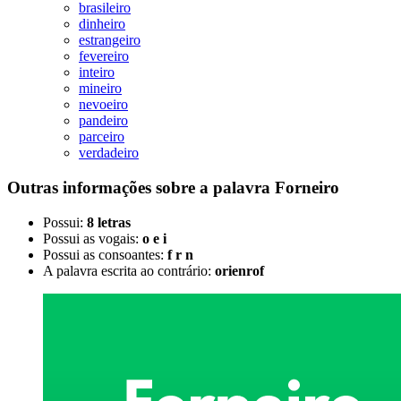
brasileiro
dinheiro
estrangeiro
fevereiro
inteiro
mineiro
nevoeiro
pandeiro
parceiro
verdadeiro
Outras informações sobre
a palavra
Forneiro
Possui:
8 letras
Possui as vogais:
o e i
Possui as consoantes:
f r n
A palavra escrita ao contrário:
orienrof