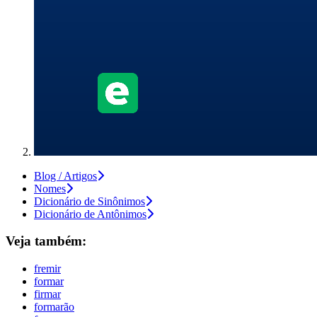
Blog / Artigos
Nomes
Dicionário de Sinônimos
Dicionário de Antônimos
Veja também:
fremir
formar
firmar
formarão