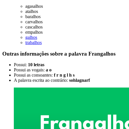
agasalhos
atalhos
baralhos
carvalhos
cascalhos
empalhos
galhos
trabalhos
Outras informações sobre
a palavra
Frangalhos
Possui:
10 letras
Possui as vogais:
a o
Possui as consoantes:
f r n g l h s
A palavra escrita ao contrário:
sohlagnarf