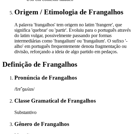
Origem / Etimologia
de
Frangalhos
A palavra 'frangalhos' tem origem no latim 'frangere', que
significa 'quebrar' ou 'partir'. Evoluiu para o português através
do latim vulgar, possivelmente passando por formas
intermediárias como 'frangalium' ou 'frangalium'. O sufixo '-
alho' em português frequentemente denota fragmentação ou
divisão, reforçando a ideia de algo partido em pedaços.
Definição de
Frangalhos
Pronúncia
de
Frangalhos
/fɾɐ̃ˈɡaʎus/
Classe Gramatical
de
Frangalhos
Substantivo
Gênero
de
Frangalhos