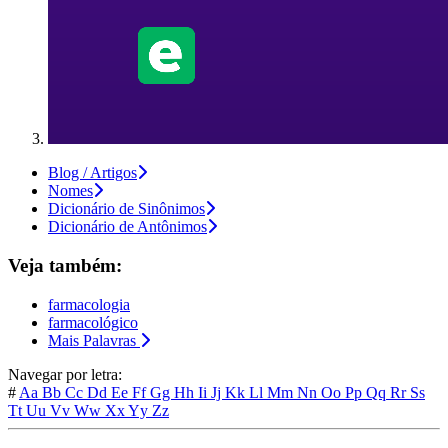
Blog / Artigos
Nomes
Dicionário de Sinônimos
Dicionário de Antônimos
Veja também:
farmacologia
farmacológico
Mais Palavras
Navegar por letra:
#
Aa
Bb
Cc
Dd
Ee
Ff
Gg
Hh
Ii
Jj
Kk
Ll
Mm
Nn
Oo
Pp
Qq
Rr
Ss
Tt
Uu
Vv
Ww
Xx
Yy
Zz