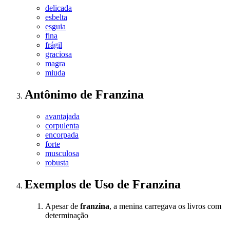
delicada
esbelta
esguia
fina
frágil
graciosa
magra
miuda
Antônimo
de
Franzina
avantajada
corpulenta
encorpada
forte
musculosa
robusta
Exemplos de Uso
de Franzina
Apesar de
franzina
, a menina carregava os livros com
determinação