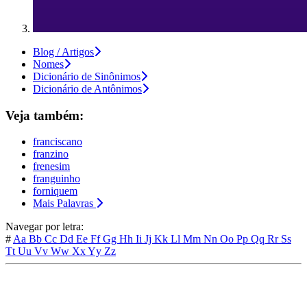
Blog / Artigos
Nomes
Dicionário de Sinônimos
Dicionário de Antônimos
Veja também:
franciscano
franzino
frenesim
franguinho
forniquem
Mais Palavras
Navegar por letra:
#
Aa
Bb
Cc
Dd
Ee
Ff
Gg
Hh
Ii
Jj
Kk
Ll
Mm
Nn
Oo
Pp
Qq
Rr
Ss
Tt
Uu
Vv
Ww
Xx
Yy
Zz