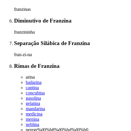
franzinas
Diminutivo
de
Franzina
franzininha
Separação Silábica
de
Franzina
fran-zi-na
Rimas
de
Franzina
arina
bailarina
cantina
concubina
gasolina
gelatina
mandarina
medicina
menina
neblina
peregr%d0%b8%d0%bd%d0%b0