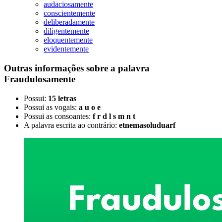
audaciosamente
conscientemente
deliberadamente
diligentemente
eloquentemente
evidentemente
Outras informações sobre
a palavra
Fraudulosamente
Possui:
15 letras
Possui as vogais:
a u o e
Possui as consoantes:
f r d l s m n t
A palavra escrita ao contrário:
etnemasoluduarf