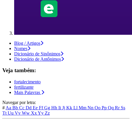
Blog / Artigos
Nomes
Dicionário de Sinônimos
Dicionário de Antônimos
Veja também:
fortalecimento
fertilizante
Mais Palavras
Navegar por letra:
#
Aa
Bb
Cc
Dd
Ee
Ff
Gg
Hh
Ii
Jj
Kk
Ll
Mm
Nn
Oo
Pp
Qq
Rr
Ss
Tt
Uu
Vv
Ww
Xx
Yy
Zz