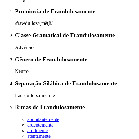
Pronúncia
de
Fraudulosamente
/fɾawduˈlozɐˌmẽtʃi/
Classe Gramatical
de
Fraudulosamente
Advérbio
Gênero
de
Fraudulosamente
Neutro
Separação Silábica
de
Fraudulosamente
frau-du-lo-sa-men-te
Rimas
de
Fraudulosamente
abundantemente
ardentemente
ardilmente
atentamente