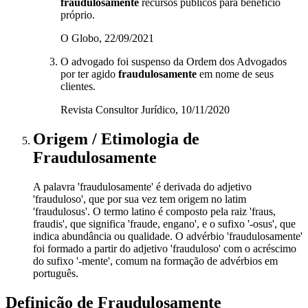
fraudulosamente
recursos públicos para benefício
próprio.
O Globo, 22/09/2021
O advogado foi suspenso da Ordem dos Advogados
por ter agido
fraudulosamente
em nome de seus
clientes.
Revista Consultor Jurídico, 10/11/2020
Origem / Etimologia
de
Fraudulosamente
A palavra 'fraudulosamente' é derivada do adjetivo
'frauduloso', que por sua vez tem origem no latim
'fraudulosus'. O termo latino é composto pela raiz 'fraus,
fraudis', que significa 'fraude, engano', e o sufixo '-osus', que
indica abundância ou qualidade. O advérbio 'fraudulosamente'
foi formado a partir do adjetivo 'frauduloso' com o acréscimo
do sufixo '-mente', comum na formação de advérbios em
português.
Definição de
Fraudulosamente