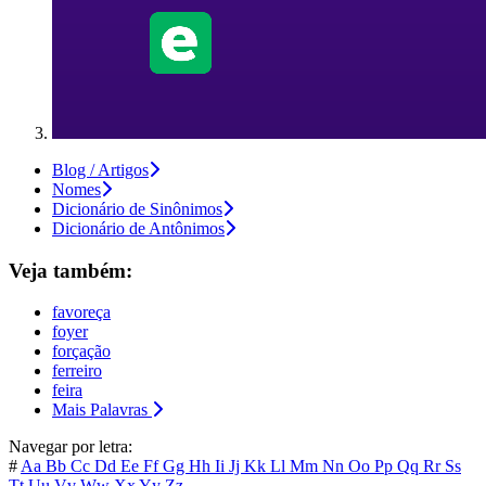
Blog / Artigos
Nomes
Dicionário de Sinônimos
Dicionário de Antônimos
Veja também:
favoreça
foyer
forçação
ferreiro
feira
Mais Palavras
Navegar por letra:
#
Aa
Bb
Cc
Dd
Ee
Ff
Gg
Hh
Ii
Jj
Kk
Ll
Mm
Nn
Oo
Pp
Qq
Rr
Ss
Tt
Uu
Vv
Ww
Xx
Yy
Zz