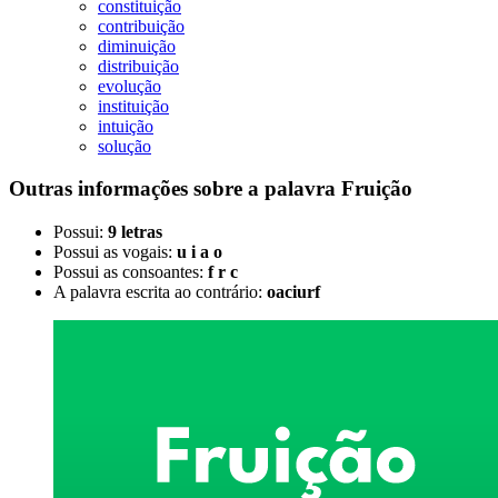
constituição
contribuição
diminuição
distribuição
evolução
instituição
intuição
solução
Outras informações sobre
a palavra
Fruição
Possui:
9 letras
Possui as vogais:
u i a o
Possui as consoantes:
f r c
A palavra escrita ao contrário:
oaciurf