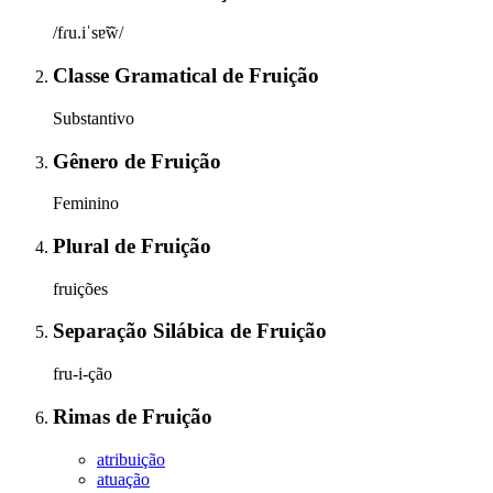
/fɾu.iˈsɐ̃w̃/
Classe Gramatical
de
Fruição
Substantivo
Gênero
de
Fruição
Feminino
Plural
de
Fruição
fruições
Separação Silábica
de
Fruição
fru-i-ção
Rimas
de
Fruição
atribuição
atuação