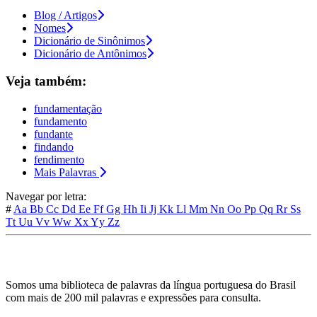
Blog / Artigos
Nomes
Dicionário de Sinônimos
Dicionário de Antônimos
Veja também:
fundamentação
fundamento
fundante
findando
fendimento
Mais Palavras
Navegar por letra:
#
Aa
Bb
Cc
Dd
Ee
Ff
Gg
Hh
Ii
Jj
Kk
Ll
Mm
Nn
Oo
Pp
Qq
Rr
Ss
Tt
Uu
Vv
Ww
Xx
Yy
Zz
Somos uma biblioteca de palavras da língua portuguesa do Brasil
com mais de 200 mil palavras e expressões para consulta.