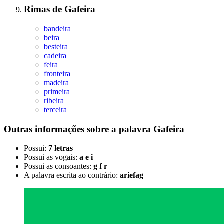
Rimas
de
Gafeira
bandeira
beira
besteira
cadeira
feira
fronteira
madeira
primeira
ribeira
terceira
Outras informações sobre
a palavra
Gafeira
Possui:
7 letras
Possui as vogais:
a e i
Possui as consoantes:
g f r
A palavra escrita ao contrário:
ariefag