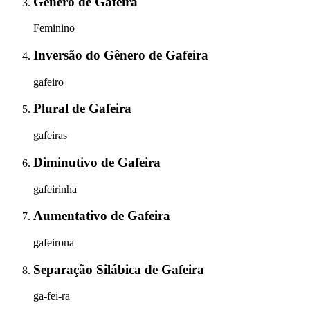
Gênero
de
Gafeira
Feminino
Inversão do Gênero
de
Gafeira
gafeiro
Plural
de
Gafeira
gafeiras
Diminutivo
de
Gafeira
gafeirinha
Aumentativo
de
Gafeira
gafeirona
Separação Silábica
de
Gafeira
ga-fei-ra