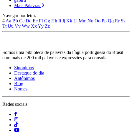
gabiru
Mais Palavras
Navegar por letra:
#
Aa
Bb
Cc
Dd
Ee
Ff
Gg
Hh
Ii
Jj
Kk
Ll
Mm
Nn
Oo
Pp
Qq
Rr
Ss
Tt
Uu
Vv
Ww
Xx
Yy
Zz
Somos uma biblioteca de palavras da língua portuguesa do Brasil
com mais de 200 mil palavras e expressões para consulta.
Sinônimos
Destaque do dia
Antônimos
Blog
Nomes
Redes sociais: