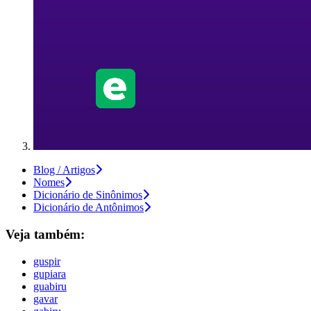
Blog / Artigos
Nomes
Dicionário de Sinônimos
Dicionário de Antônimos
Veja também:
guspir
gupiara
guabiru
gavar