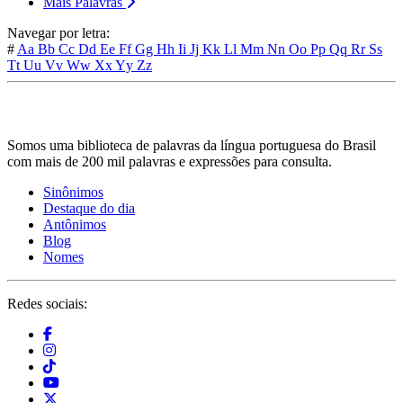
Mais Palavras
Navegar por letra:
#
Aa
Bb
Cc
Dd
Ee
Ff
Gg
Hh
Ii
Jj
Kk
Ll
Mm
Nn
Oo
Pp
Qq
Rr
Ss
Tt
Uu
Vv
Ww
Xx
Yy
Zz
Somos uma biblioteca de palavras da língua portuguesa do Brasil
com mais de 200 mil palavras e expressões para consulta.
Sinônimos
Destaque do dia
Antônimos
Blog
Nomes
Redes sociais: