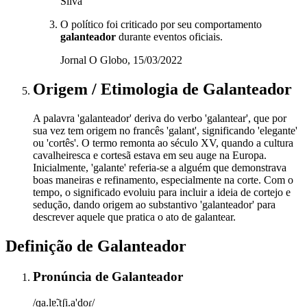
Silva
O político foi criticado por seu comportamento
galanteador
durante eventos oficiais.
Jornal O Globo, 15/03/2022
Origem / Etimologia
de
Galanteador
A palavra 'galanteador' deriva do verbo 'galantear', que por
sua vez tem origem no francês 'galant', significando 'elegante'
ou 'cortês'. O termo remonta ao século XV, quando a cultura
cavalheiresca e cortesã estava em seu auge na Europa.
Inicialmente, 'galante' referia-se a alguém que demonstrava
boas maneiras e refinamento, especialmente na corte. Com o
tempo, o significado evoluiu para incluir a ideia de cortejo e
sedução, dando origem ao substantivo 'galanteador' para
descrever aquele que pratica o ato de galantear.
Definição de
Galanteador
Pronúncia
de
Galanteador
/ɡa.lɐ̃.tʃi.a'doɾ/