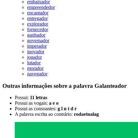
embaixador
empreendedor
encantador
entregador
explorador
fornecedor
ganhador
governador
imperador
inovador
jogador
lutador
morador
navegador
Outras informações sobre
a palavra
Galanteador
Possui:
11 letras
Possui as vogais:
a e o
Possui as consoantes:
g l n t d r
A palavra escrita ao contrário:
rodaetnalag