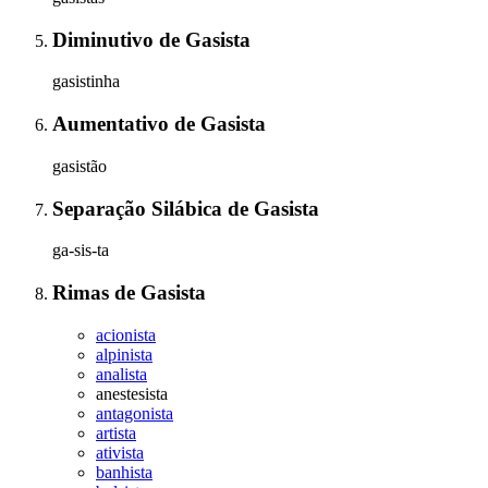
Diminutivo
de
Gasista
gasistinha
Aumentativo
de
Gasista
gasistão
Separação Silábica
de
Gasista
ga-sis-ta
Rimas
de
Gasista
acionista
alpinista
analista
anestesista
antagonista
artista
ativista
banhista