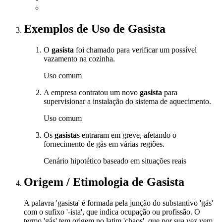
Exemplos de Uso
de Gasista
O
gasista
foi chamado para verificar um possível
vazamento na cozinha.
Uso comum
A empresa contratou um novo
gasista
para
supervisionar a instalação do sistema de aquecimento.
Uso comum
Os
gasista
s entraram em greve, afetando o
fornecimento de gás em várias regiões.
Cenário hipotético baseado em situações reais
Origem / Etimologia
de
Gasista
A palavra 'gasista' é formada pela junção do substantivo 'gás'
com o sufixo '-ista', que indica ocupação ou profissão. O
termo 'gás' tem origem no latim 'chaos', que por sua vez vem