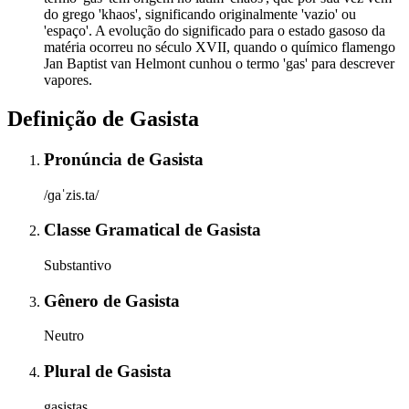
do grego 'khaos', significando originalmente 'vazio' ou
'espaço'. A evolução do significado para o estado gasoso da
matéria ocorreu no século XVII, quando o químico flamengo
Jan Baptist van Helmont cunhou o termo 'gas' para descrever
vapores.
Definição de
Gasista
Pronúncia
de
Gasista
/ɡaˈzis.ta/
Classe Gramatical
de
Gasista
Substantivo
Gênero
de
Gasista
Neutro
Plural
de
Gasista
gasistas