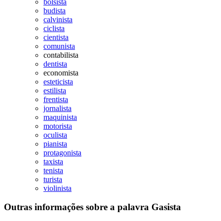
bolsista
budista
calvinista
ciclista
cientista
comunista
contabilista
dentista
economista
esteticista
estilista
frentista
jornalista
maquinista
motorista
oculista
pianista
protagonista
taxista
tenista
turista
violinista
Outras informações sobre
a palavra
Gasista