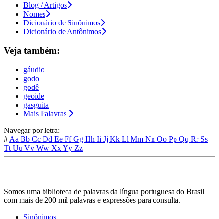
Blog / Artigos
Nomes
Dicionário de Sinônimos
Dicionário de Antônimos
Veja também:
gáudio
godo
godê
geoide
gasguita
Mais Palavras
Navegar por letra:
#
Aa
Bb
Cc
Dd
Ee
Ff
Gg
Hh
Ii
Jj
Kk
Ll
Mm
Nn
Oo
Pp
Qq
Rr
Ss
Tt
Uu
Vv
Ww
Xx
Yy
Zz
Somos uma biblioteca de palavras da língua portuguesa do Brasil
com mais de 200 mil palavras e expressões para consulta.
Sinônimos