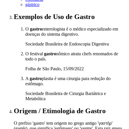
gástrico
Exemplos de Uso
de Gastro
O
gastro
enterologista é o médico especializado em
doenças do sistema digestivo.
Sociedade Brasileira de Endoscopia Digestiva
O festival
gastro
nômico atraiu chefs renomados de
todo o país.
Folha de São Paulo, 15/09/2022
A
gastro
plastia é uma cirurgia para redução do
estômago.
Sociedade Brasileira de Cirurgia Bariátrica e
Metabólica
Origem / Etimologia
de
Gastro
O prefixo 'gastro' tem origem no grego antigo 'γαστήρ'
(gastér), que significa 'estômago' ou 'ventre'. Esta raiz grega