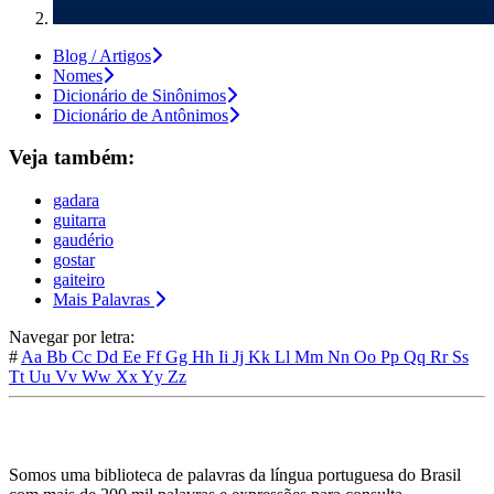
Blog / Artigos
Nomes
Dicionário de Sinônimos
Dicionário de Antônimos
Veja também:
gadara
guitarra
gaudério
gostar
gaiteiro
Mais Palavras
Navegar por letra:
#
Aa
Bb
Cc
Dd
Ee
Ff
Gg
Hh
Ii
Jj
Kk
Ll
Mm
Nn
Oo
Pp
Qq
Rr
Ss
Tt
Uu
Vv
Ww
Xx
Yy
Zz
Somos uma biblioteca de palavras da língua portuguesa do Brasil