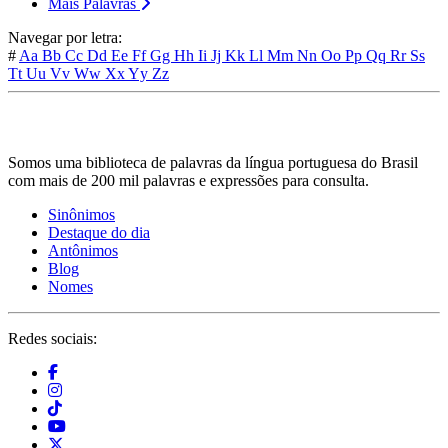
Mais Palavras
Navegar por letra:
#
Aa
Bb
Cc
Dd
Ee
Ff
Gg
Hh
Ii
Jj
Kk
Ll
Mm
Nn
Oo
Pp
Qq
Rr
Ss
Tt
Uu
Vv
Ww
Xx
Yy
Zz
Somos uma biblioteca de palavras da língua portuguesa do Brasil
com mais de 200 mil palavras e expressões para consulta.
Sinônimos
Destaque do dia
Antônimos
Blog
Nomes
Redes sociais: