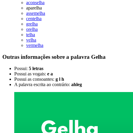
aconselha
aparelha
assemelha
centelha
grelha
orelha
telha
velha
vermelha
Outras informações sobre
a palavra
Gelha
Possui:
5 letras
Possui as vogais:
e a
Possui as consoantes:
g l h
A palavra escrita ao contrário:
ahleg