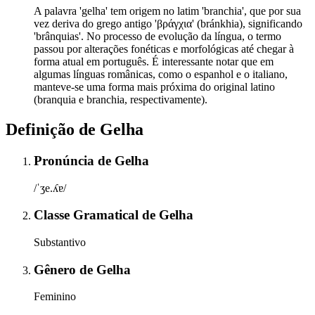
A palavra 'gelha' tem origem no latim 'branchia', que por sua
vez deriva do grego antigo 'βράγχια' (bránkhia), significando
'brânquias'. No processo de evolução da língua, o termo
passou por alterações fonéticas e morfológicas até chegar à
forma atual em português. É interessante notar que em
algumas línguas românicas, como o espanhol e o italiano,
manteve-se uma forma mais próxima do original latino
(branquia e branchia, respectivamente).
Definição de
Gelha
Pronúncia
de
Gelha
/ˈʒe.ʎɐ/
Classe Gramatical
de
Gelha
Substantivo
Gênero
de
Gelha
Feminino