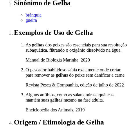
Sinônimo
de
Gelha
brânquia
guelra
Exemplos de Uso
de Gelha
As
gelha
s dos peixes são essenciais para sua respiração
subaquática, filtrando o oxigênio dissolvido na água.
Manual de Biologia Marinha, 2020
O pescador habilidoso sabia exatamente onde cortar
para remover as
gelha
s do peixe sem danificar a carne.
Revista Pesca & Companhia, edição de julho de 2022
Alguns anfíbios, como as salamandras aquáticas,
mantêm suas
gelha
s mesmo na fase adulta.
Enciclopédia dos Animais, 2019
Origem / Etimologia
de
Gelha