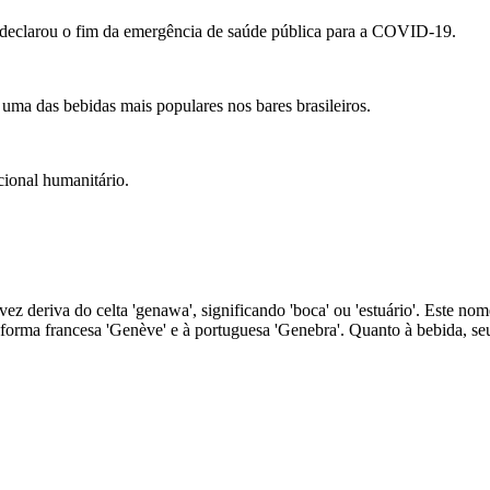
 declarou o fim da emergência de saúde pública para a COVID-19.
 uma das bebidas mais populares nos bares brasileiros.
cional humanitário.
ez deriva do celta 'genawa', significando 'boca' ou 'estuário'. Este n
 forma francesa 'Genève' e à portuguesa 'Genebra'. Quanto à bebida, s