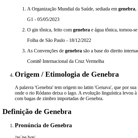
A Organização Mundial da Saúde, sediada em
genebra
,
G1 - 05/05/2023
O gin tônica, feito com
genebra
e água tônica, tornou-se
Folha de São Paulo - 18/12/2022
As Convenções de
genebra
são a base do direito interna
Comitê Internacional da Cruz Vermelha
Origem / Etimologia
de
Genebra
A palavra 'Genebra' tem origem no latim 'Genava', que por sua v
onde o rio Ródano deixa o lago. A evolução linguística levou à
com bagas de zimbro importadas de Genebra.
Definição de
Genebra
Pronúncia
de
Genebra
/ʒeˈne.bɾɐ/