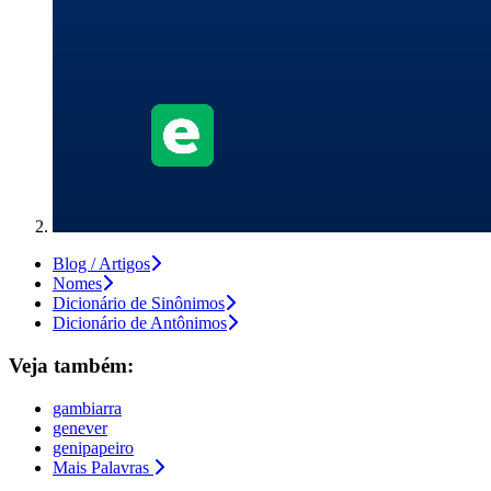
Blog / Artigos
Nomes
Dicionário de Sinônimos
Dicionário de Antônimos
Veja também:
gambiarra
genever
genipapeiro
Mais Palavras