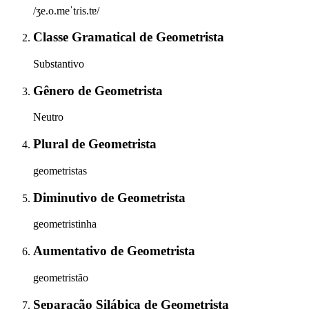
/ʒe.o.meˈtɾis.tɐ/
Classe Gramatical
de
Geometrista
Substantivo
Gênero
de
Geometrista
Neutro
Plural
de
Geometrista
geometristas
Diminutivo
de
Geometrista
geometristinha
Aumentativo
de
Geometrista
geometristão
Separação Silábica
de
Geometrista