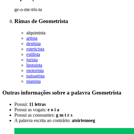
ge-o-me-tris-ta
Rimas
de
Geometrista
alquimista
artista
dentista
esteticista
estilista
jurista
linguista
motorista
paisagista
pianista
Outras informações sobre
a palavra
Geometrista
Possui:
11 letras
Possui as vogais:
e o i a
Possui as consoantes:
g m t r s
A palavra escrita ao contrário:
atsirtemoeg