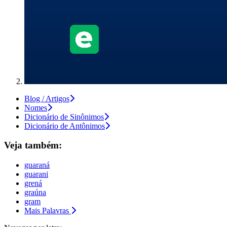
Blog / Artigos
Nomes
Dicionário de Sinônimos
Dicionário de Antônimos
Veja também:
guaraná
guarani
grená
graúna
gram
Mais Palavras