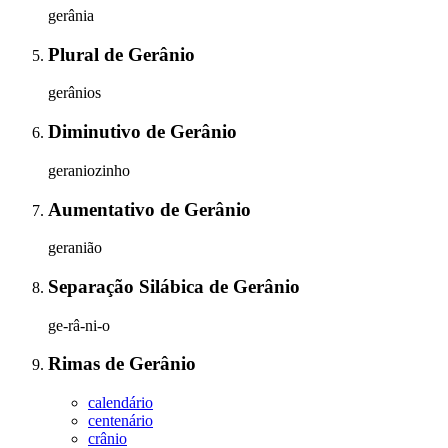
gerânia
Plural
de
Gerânio
gerânios
Diminutivo
de
Gerânio
geraniozinho
Aumentativo
de
Gerânio
geranião
Separação Silábica
de
Gerânio
ge-râ-ni-o
Rimas
de
Gerânio
calendário
centenário
crânio