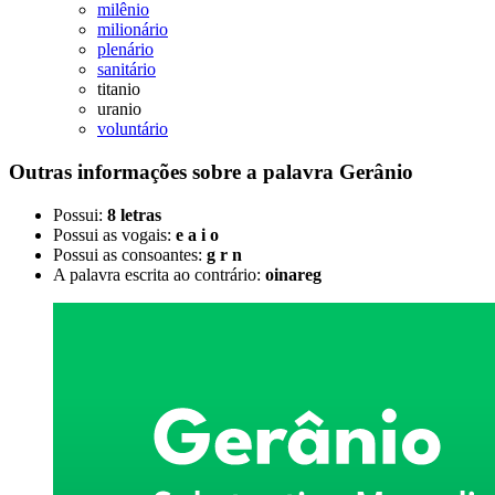
milênio
milionário
plenário
sanitário
titanio
uranio
voluntário
Outras informações sobre
a palavra
Gerânio
Possui:
8 letras
Possui as vogais:
e a i o
Possui as consoantes:
g r n
A palavra escrita ao contrário:
oinareg