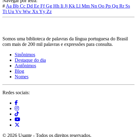
Navegar por letra:
#
Aa
Bb
Cc
Dd
Ee
Ff
Gg
Hh
Ii
Jj
Kk
Ll
Mm
Nn
Oo
Pp
Qq
Rr
Ss
Tt
Uu
Vv
Ww
Xx
Yy
Zz
Somos uma biblioteca de palavras da língua portuguesa do Brasil
com mais de 200 mil palavras e expressões para consulta.
Sinônimos
Destaque do dia
Antônimos
Blog
Nomes
Redes sociais:
© 2026 Usante - Todos os direitos reservados.