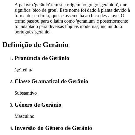
A palavra 'gerânio' tem sua origem no grego 'geranion', que
significa 'bico de grou'. Este nome foi dado à planta devido à
forma de seu fruto, que se assemelha ao bico dessa ave. O
termo passou para o latim como 'geranium' e posteriormente
foi adaptado para diversas línguas modernas, incluindo o
português 'gerânio'.
Definição de
Gerânio
Pronúncia
de
Gerânio
/ʒeˈɾɐ̃nju/
Classe Gramatical
de
Gerânio
Substantivo
Gênero
de
Gerânio
Masculino
Inversão do Gênero
de
Gerânio