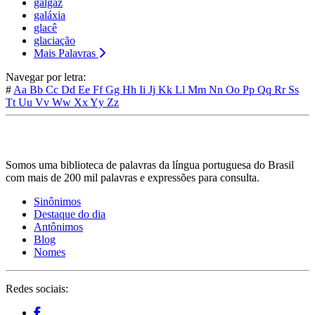
galgaz
galáxia
glacê
glaciação
Mais Palavras
Navegar por letra:
#
Aa
Bb
Cc
Dd
Ee
Ff
Gg
Hh
Ii
Jj
Kk
Ll
Mm
Nn
Oo
Pp
Qq
Rr
Ss
Tt
Uu
Vv
Ww
Xx
Yy
Zz
Somos uma biblioteca de palavras da língua portuguesa do Brasil
com mais de 200 mil palavras e expressões para consulta.
Sinônimos
Destaque do dia
Antônimos
Blog
Nomes
Redes sociais: