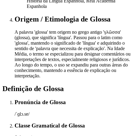
História da Língua Espanhola, Real Academia
Espanhola
Origem / Etimologia
de
Glossa
A palavra 'glossa' tem origem no grego antigo 'γλῶσσα'
(glossa), que significa 'língua'. Passou para o latim como
'glossa', mantendo o significado de 'língua' e adquirindo o
sentido de 'palavra que necessita de explicação'. Na Idade
Média, o termo se especializou para designar comentários ou
interpretações de textos, especialmente religiosos e jurídicos.
Ao longo do tempo, o uso se expandiu para outras áreas do
conhecimento, mantendo a essência de explicação ou
interpretação.
Definição de
Glossa
Pronúncia
de
Glossa
/ˈɡlɔ.sɐ/
Classe Gramatical
de
Glossa