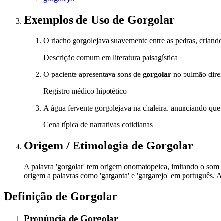
Exemplos de Uso
de Gorgolar
O riacho gorgolejava suavemente entre as pedras, criand
Descrição comum em literatura paisagística
O paciente apresentava sons de
gorgolar
no pulmão direi
Registro médico hipotético
A água fervente gorgolejava na chaleira, anunciando que 
Cena típica de narrativas cotidianas
Origem / Etimologia
de
Gorgolar
A palavra 'gorgolar' tem origem onomatopeica, imitando o som p
origem a palavras como 'garganta' e 'gargarejo' em português. 
Definição de
Gorgolar
Pronúncia
de
Gorgolar