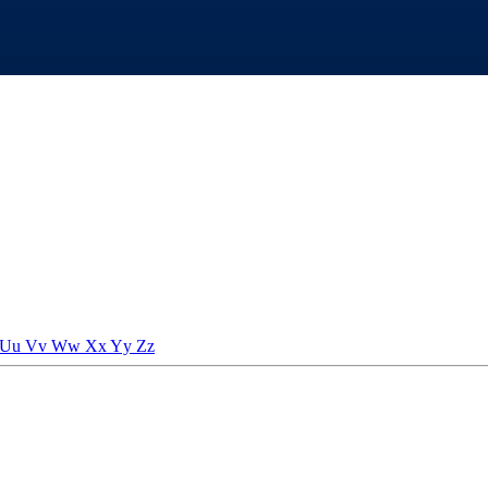
Uu
Vv
Ww
Xx
Yy
Zz