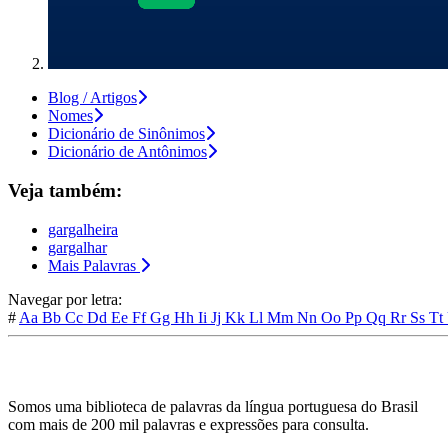
Blog / Artigos
Nomes
Dicionário de Sinônimos
Dicionário de Antônimos
Veja também:
gargalheira
gargalhar
Mais Palavras
Navegar por letra:
#
Aa
Bb
Cc
Dd
Ee
Ff
Gg
Hh
Ii
Jj
Kk
Ll
Mm
Nn
Oo
Pp
Qq
Rr
Ss
Tt
Somos uma biblioteca de palavras da língua portuguesa do Brasil
com mais de 200 mil palavras e expressões para consulta.