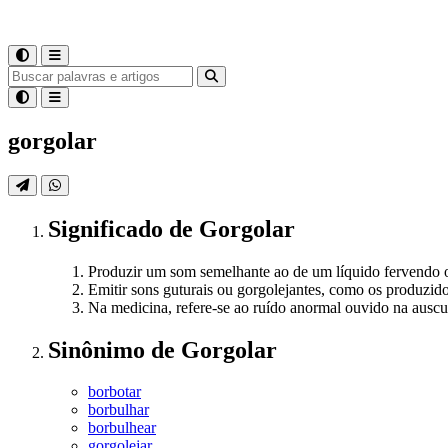
gorgolar
Significado
de
Gorgolar
Produzir um som semelhante ao de um líquido fervendo 
Emitir sons guturais ou gorgolejantes, como os produzidos
Na medicina, refere-se ao ruído anormal ouvido na auscu
Sinônimo
de
Gorgolar
borbotar
borbulhar
borbulhear
gorgolejar