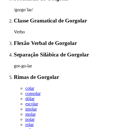
/goɾgoˈlaɾ/
Classe Gramatical
de
Gorgolar
Verbo
Flexão Verbal
de
Gorgolar
Separação Silábica
de
Gorgolar
gor-go-lar
Rimas
de
Gorgolar
colar
consolar
dólar
escolar
imolar
molar
polar
rolar