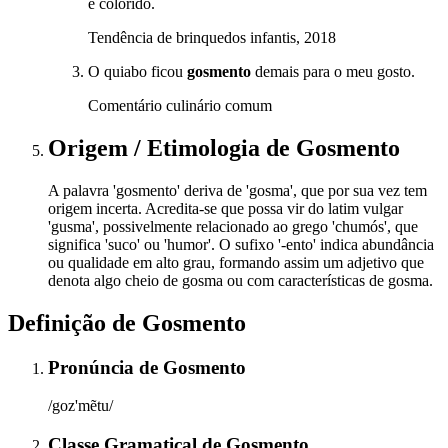
e colorido.
Tendência de brinquedos infantis, 2018
O quiabo ficou
gosmento
demais para o meu gosto.
Comentário culinário comum
Origem / Etimologia
de
Gosmento
A palavra 'gosmento' deriva de 'gosma', que por sua vez tem
origem incerta. Acredita-se que possa vir do latim vulgar
'gusma', possivelmente relacionado ao grego 'chumós', que
significa 'suco' ou 'humor'. O sufixo '-ento' indica abundância
ou qualidade em alto grau, formando assim um adjetivo que
denota algo cheio de gosma ou com características de gosma.
Definição de
Gosmento
Pronúncia
de
Gosmento
/goz'mẽtu/
Classe Gramatical
de
Gosmento