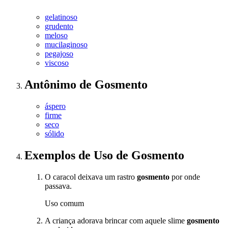
gelatinoso
grudento
meloso
mucilaginoso
pegajoso
viscoso
Antônimo
de
Gosmento
áspero
firme
seco
sólido
Exemplos de Uso
de Gosmento
O caracol deixava um rastro
gosmento
por onde
passava.
Uso comum
A criança adorava brincar com aquele slime
gosmento