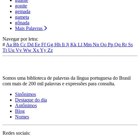
guante
gonite
gemada
gameta
gônada
Mais Palavras
Navegar por letra:
#
Aa
Bb
Cc
Dd
Ee
Ff
Gg
Hh
Ii
Jj
Kk
Ll
Mm
Nn
Oo
Pp
Qq
Rr
Ss
Tt
Uu
Vv
Ww
Xx
Yy
Zz
Somos uma biblioteca de palavras da língua portuguesa do Brasil
com mais de 200 mil palavras e expressões para consulta.
Sinônimos
Destaque do dia
Antônimos
Blog
Nomes
Redes sociais: