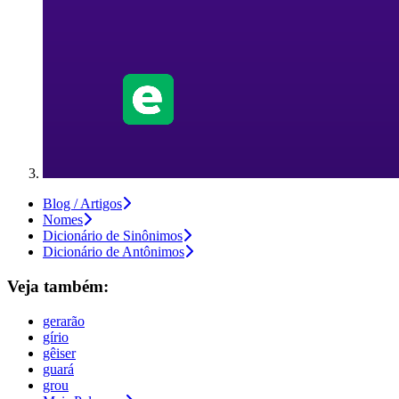
Blog / Artigos
Nomes
Dicionário de Sinônimos
Dicionário de Antônimos
Veja também:
gerarão
gírio
gêiser
guará
grou