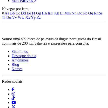
Mais Palavras
Navegar por letra:
#
Aa
Bb
Cc
Dd
Ee
Ff
Gg
Hh
Ii
Jj
Kk
Ll
Mm
Nn
Oo
Pp
Qq
Rr
Ss
Tt
Uu
Vv
Ww
Xx
Yy
Zz
Somos uma biblioteca de palavras da língua portuguesa do Brasil
com mais de 200 mil palavras e expressões para consulta.
Sinônimos
Destaque do dia
Antônimos
Blog
Nomes
Redes sociais: