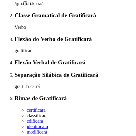
/ɡɾa.t͡ʃi.fi.ka'ɾa/
Classe Gramatical
de
Gratificará
Verbo
Flexão do Verbo
de
Gratificará
gratificar
Flexão Verbal
de
Gratificará
Separação Silábica
de
Gratificará
gra-ti-fi-ca-rá
Rimas
de
Gratificará
certificara
classificara
edificara
identificara
modificará