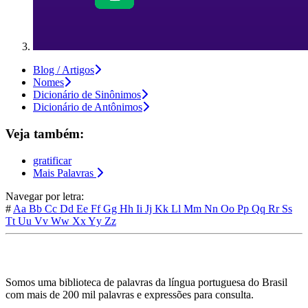
Blog / Artigos
Nomes
Dicionário de Sinônimos
Dicionário de Antônimos
Veja também:
gratificar
Mais Palavras
Navegar por letra:
#
Aa
Bb
Cc
Dd
Ee
Ff
Gg
Hh
Ii
Jj
Kk
Ll
Mm
Nn
Oo
Pp
Qq
Rr
Ss
Tt
Uu
Vv
Ww
Xx
Yy
Zz
Somos uma biblioteca de palavras da língua portuguesa do Brasil
com mais de 200 mil palavras e expressões para consulta.