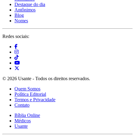
Destaque do dia
Antônimos
Blog
Nomes
Redes sociais:
© 2026 Usante - Todos os direitos reservados.
Quem Somos
Política Editorial
Termos e Privacidade
Contato
Bíblia Online
Médicos
Usante