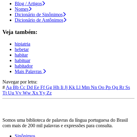
Blog / Artigos
Nomes
Dicionário de Sinônimos
Dicionário de Antônimos
Veja também:
hipiatria
hebetar
habitar
habituar
habitador
Mais Palavras
Navegar por letra:
#
Aa
Bb
Cc
Dd
Ee
Ff
Gg
Hh
Ii
Jj
Kk
Ll
Mm
Nn
Oo
Pp
Qq
Rr
Ss
Tt
Uu
Vv
Ww
Xx
Yy
Zz
Somos uma biblioteca de palavras da língua portuguesa do Brasil
com mais de 200 mil palavras e expressões para consulta.
Sinônimos