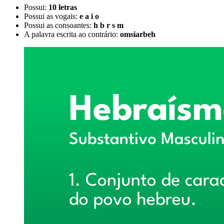
Possui:
10 letras
Possui as vogais:
e a i o
Possui as consoantes:
h b r s m
A palavra escrita ao contrário:
omsiarbeh