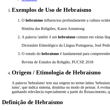
Exemplos de Uso
de Hebraísmo
O
hebraísmo
influenciou profundamente a cultura ocident
História das Religiões, Karen Armstrong
A palavra 'amém' é um
hebraísmo
comum em várias líng
Dicionário Etimológico da Língua Portuguesa, José Pe
O estudo do
hebraísmo
é fundamental para compreender a
Revista de Estudos da Religião, PUCSP, 2018
Origem / Etimologia
de
Hebraísmo
A palavra 'hebraísmo' tem sua origem no termo latino 'hebraismus
ismo', que indica sistema, doutrina ou modo de pensar. A evolu
ganhando relevância especialmente a partir do Renascimento, qu
Definição de
Hebraísmo