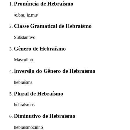
Pronúncia
de
Hebraísmo
/e.bɾa.ˈiz.mu/
Classe Gramatical
de
Hebraísmo
Substantivo
Gênero
de
Hebraísmo
Masculino
Inversão do Gênero
de
Hebraísmo
hebraísma
Plural
de
Hebraísmo
hebraísmos
Diminutivo
de
Hebraísmo
hebraismozinho