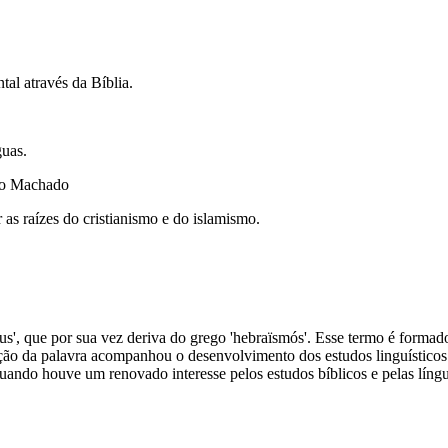
al através da Bíblia.
uas.
dro Machado
s raízes do cristianismo e do islamismo.
', que por sua vez deriva do grego 'hebraïsmós'. Esse termo é formado a 
ção da palavra acompanhou o desenvolvimento dos estudos linguísticos e
ando houve um renovado interesse pelos estudos bíblicos e pelas língu