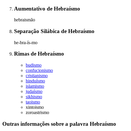
Aumentativo
de
Hebraísmo
hebraismão
Separação Silábica
de
Hebraísmo
he-bra-ís-mo
Rimas
de
Hebraísmo
budismo
confucionismo
cristianismo
hinduísmo
islamismo
judaísmo
sikhismo
taoismo
xintoismo
zoroastrismo
Outras informações sobre
a palavra
Hebraísmo