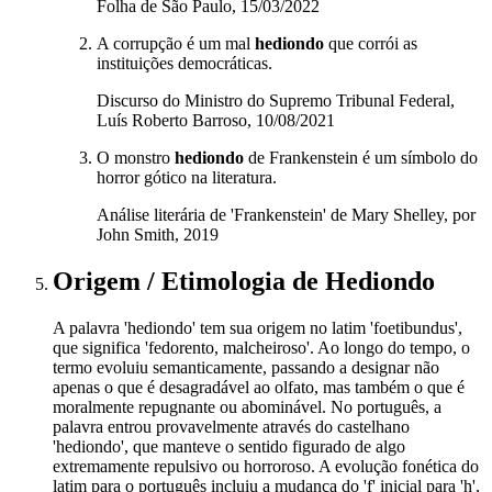
Folha de São Paulo, 15/03/2022
A corrupção é um mal
hediondo
que corrói as
instituições democráticas.
Discurso do Ministro do Supremo Tribunal Federal,
Luís Roberto Barroso, 10/08/2021
O monstro
hediondo
de Frankenstein é um símbolo do
horror gótico na literatura.
Análise literária de 'Frankenstein' de Mary Shelley, por
John Smith, 2019
Origem / Etimologia
de
Hediondo
A palavra 'hediondo' tem sua origem no latim 'foetibundus',
que significa 'fedorento, malcheiroso'. Ao longo do tempo, o
termo evoluiu semanticamente, passando a designar não
apenas o que é desagradável ao olfato, mas também o que é
moralmente repugnante ou abominável. No português, a
palavra entrou provavelmente através do castelhano
'hediondo', que manteve o sentido figurado de algo
extremamente repulsivo ou horroroso. A evolução fonética do
latim para o português incluiu a mudança do 'f' inicial para 'h',