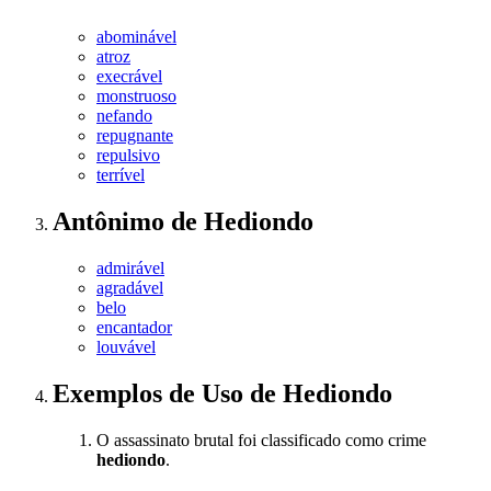
abominável
atroz
execrável
monstruoso
nefando
repugnante
repulsivo
terrível
Antônimo
de
Hediondo
admirável
agradável
belo
encantador
louvável
Exemplos de Uso
de Hediondo
O assassinato brutal foi classificado como crime
hediondo
.