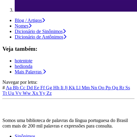
Blog / Artigos
Nomes
Dicionário de Sinônimos
Dicionário de Antônimos
Veja também:
hotentote
hedionda
Mais Palavras
Navegar por letra:
#
Aa
Bb
Cc
Dd
Ee
Ff
Gg
Hh
Ii
Jj
Kk
Ll
Mm
Nn
Oo
Pp
Qq
Rr
Ss
Tt
Uu
Vv
Ww
Xx
Yy
Zz
Somos uma biblioteca de palavras da língua portuguesa do Brasil
com mais de 200 mil palavras e expressões para consulta.
Sinônimos