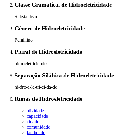
Classe Gramatical
de
Hidroeletricidade
Substantivo
Gênero
de
Hidroeletricidade
Feminino
Plural
de
Hidroeletricidade
hidroeletricidades
Separação Silábica
de
Hidroeletricidade
hi-dro-e-le-tri-ci-da-de
Rimas
de
Hidroeletricidade
atividade
capacidade
cidade
comunidade
facilidade