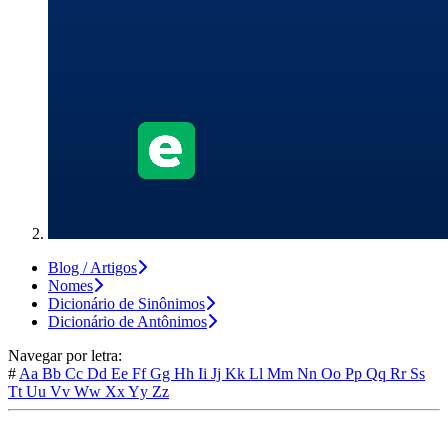
Blog / Artigos
Nomes
Dicionário de Sinônimos
Dicionário de Antônimos
Navegar por letra:
#
Aa
Bb
Cc
Dd
Ee
Ff
Gg
Hh
Ii
Jj
Kk
Ll
Mm
Nn
Oo
Pp
Qq
Rr
Ss
Tt
Uu
Vv
Ww
Xx
Yy
Zz