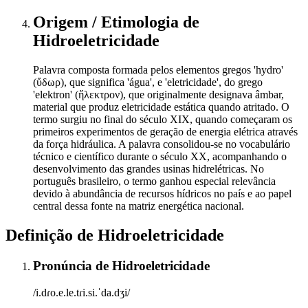
Origem / Etimologia
de
Hidroeletricidade
Palavra composta formada pelos elementos gregos 'hydro'
(ὕδωρ), que significa 'água', e 'eletricidade', do grego
'elektron' (ἤλεκτρον), que originalmente designava âmbar,
material que produz eletricidade estática quando atritado. O
termo surgiu no final do século XIX, quando começaram os
primeiros experimentos de geração de energia elétrica através
da força hidráulica. A palavra consolidou-se no vocabulário
técnico e científico durante o século XX, acompanhando o
desenvolvimento das grandes usinas hidrelétricas. No
português brasileiro, o termo ganhou especial relevância
devido à abundância de recursos hídricos no país e ao papel
central dessa fonte na matriz energética nacional.
Definição de
Hidroeletricidade
Pronúncia
de
Hidroeletricidade
/i.dɾo.e.le.tɾi.si.ˈda.dʒi/