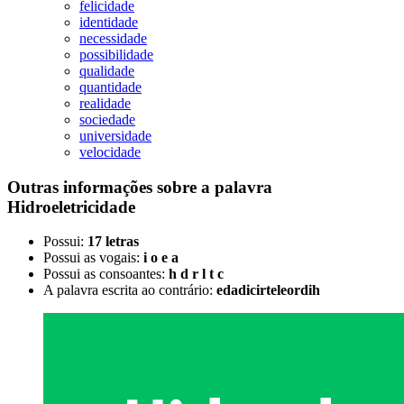
felicidade
identidade
necessidade
possibilidade
qualidade
quantidade
realidade
sociedade
universidade
velocidade
Outras informações sobre
a palavra
Hidroeletricidade
Possui:
17 letras
Possui as vogais:
i o e a
Possui as consoantes:
h d r l t c
A palavra escrita ao contrário:
edadicirteleordih