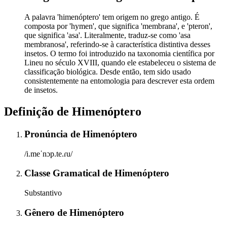
A palavra 'himenóptero' tem origem no grego antigo. É
composta por 'hymen', que significa 'membrana', e 'pteron',
que significa 'asa'. Literalmente, traduz-se como 'asa
membranosa', referindo-se à característica distintiva desses
insetos. O termo foi introduzido na taxonomia científica por
Lineu no século XVIII, quando ele estabeleceu o sistema de
classificação biológica. Desde então, tem sido usado
consistentemente na entomologia para descrever esta ordem
de insetos.
Definição de
Himenóptero
Pronúncia
de
Himenóptero
/i.meˈnɔp.te.ɾu/
Classe Gramatical
de
Himenóptero
Substantivo
Gênero
de
Himenóptero