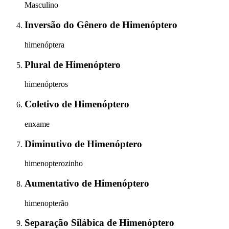
Masculino
Inversão do Gênero
de
Himenóptero
himenóptera
Plural
de
Himenóptero
himenópteros
Coletivo
de
Himenóptero
enxame
Diminutivo
de
Himenóptero
himenopterozinho
Aumentativo
de
Himenóptero
himenopterão
Separação Silábica
de
Himenóptero