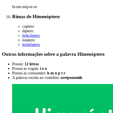
hi-me-nóp-te-ro
Rimas
de
Himenóptero
coptero
diptero
helicóptero
isoptero
lepidóptero
Outras informações sobre
a palavra
Himenóptero
Possui:
12 letras
Possui as vogais:
i e o
Possui as consoantes:
h m n p t r
A palavra escrita ao contrário:
oretponemih