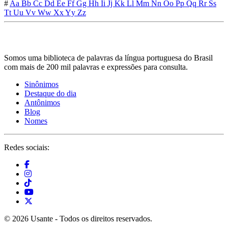
#
Aa
Bb
Cc
Dd
Ee
Ff
Gg
Hh
Ii
Jj
Kk
Ll
Mm
Nn
Oo
Pp
Qq
Rr
Ss
Tt
Uu
Vv
Ww
Xx
Yy
Zz
Somos uma biblioteca de palavras da língua portuguesa do Brasil
com mais de 200 mil palavras e expressões para consulta.
Sinônimos
Destaque do dia
Antônimos
Blog
Nomes
Redes sociais:
© 2026 Usante - Todos os direitos reservados.