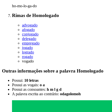
ho-mo-lo-ga-do
Rimas
de
Homologado
advogado
afogado
conjugado
delegado
empregado
jogado
logrado
rogado
vogado
Outras informações sobre
a palavra
Homologado
Possui:
10 letras
Possui as vogais:
o a
Possui as consoantes:
h m l g d
A palavra escrita ao contrário:
odagolomoh