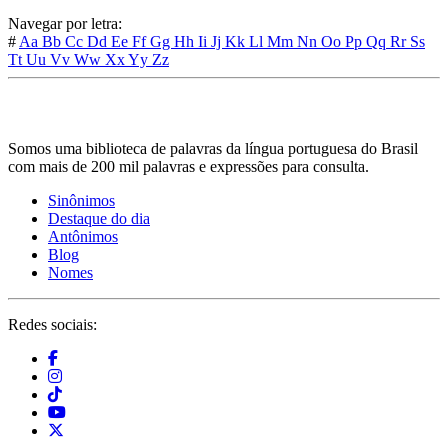
Navegar por letra:
#
Aa
Bb
Cc
Dd
Ee
Ff
Gg
Hh
Ii
Jj
Kk
Ll
Mm
Nn
Oo
Pp
Qq
Rr
Ss
Tt
Uu
Vv
Ww
Xx
Yy
Zz
Somos uma biblioteca de palavras da língua portuguesa do Brasil
com mais de 200 mil palavras e expressões para consulta.
Sinônimos
Destaque do dia
Antônimos
Blog
Nomes
Redes sociais: