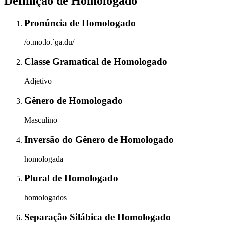
Definição de
Homologado
Pronúncia
de
Homologado
/o.mo.lo.ˈɡa.du/
Classe Gramatical
de
Homologado
Adjetivo
Gênero
de
Homologado
Masculino
Inversão do Gênero
de
Homologado
homologada
Plural
de
Homologado
homologados
Separação Silábica
de
Homologado