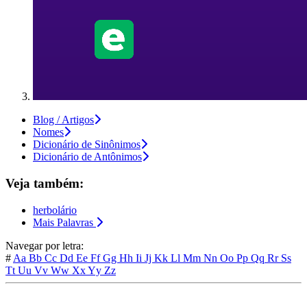
Blog / Artigos
Nomes
Dicionário de Sinônimos
Dicionário de Antônimos
Veja também:
herbolário
Mais Palavras
Navegar por letra:
#
Aa
Bb
Cc
Dd
Ee
Ff
Gg
Hh
Ii
Jj
Kk
Ll
Mm
Nn
Oo
Pp
Qq
Rr
Ss
Tt
Uu
Vv
Ww
Xx
Yy
Zz