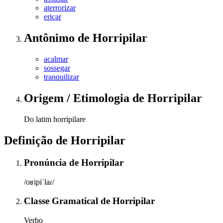
aterrorizar
eriçar
Antônimo
de
Horripilar
acalmar
sossegar
tranquilizar
Origem / Etimologia
de
Horripilar
Do latim horripilare
Definição de
Horripilar
Pronúncia
de
Horripilar
/oʁipiˈlaɾ/
Classe Gramatical
de
Horripilar
Verbo