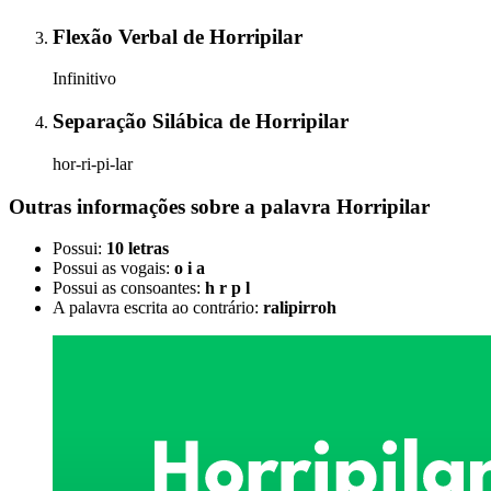
Flexão Verbal
de
Horripilar
Infinitivo
Separação Silábica
de
Horripilar
hor-ri-pi-lar
Outras informações sobre
a palavra
Horripilar
Possui:
10 letras
Possui as vogais:
o i a
Possui as consoantes:
h r p l
A palavra escrita ao contrário:
ralipirroh