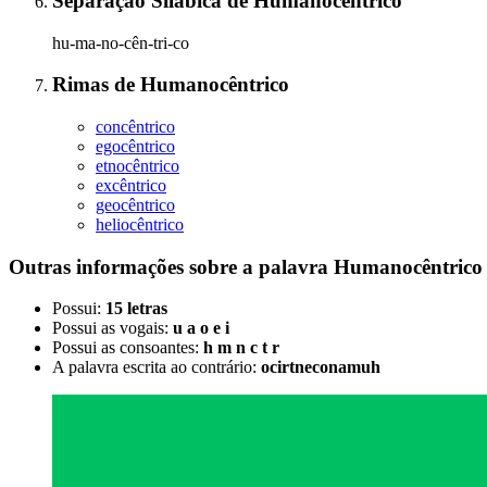
Separação Silábica
de
Humanocêntrico
hu-ma-no-cên-tri-co
Rimas
de
Humanocêntrico
concêntrico
egocêntrico
etnocêntrico
excêntrico
geocêntrico
heliocêntrico
Outras informações sobre
a palavra
Humanocêntrico
Possui:
15 letras
Possui as vogais:
u a o e i
Possui as consoantes:
h m n c t r
A palavra escrita ao contrário:
ocirtneconamuh