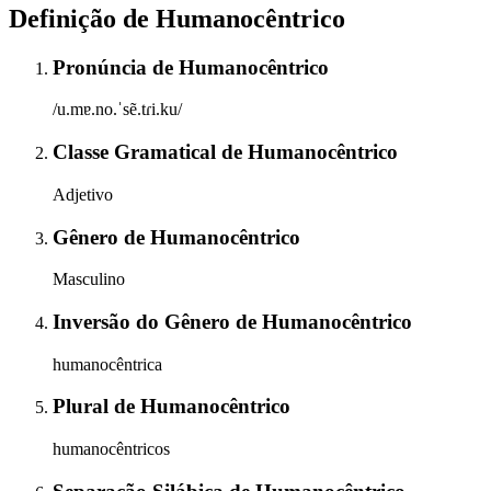
Definição de
Humanocêntrico
Pronúncia
de
Humanocêntrico
/u.mɐ.no.ˈsẽ.tɾi.ku/
Classe Gramatical
de
Humanocêntrico
Adjetivo
Gênero
de
Humanocêntrico
Masculino
Inversão do Gênero
de
Humanocêntrico
humanocêntrica
Plural
de
Humanocêntrico
humanocêntricos