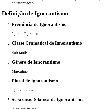
de informação.
Definição de
Ignorantismo
Pronúncia
de
Ignorantismo
/iɡ.no.ɾɐ̃.ˈtʃiz.mu/
Classe Gramatical
de
Ignorantismo
Substantivo
Gênero
de
Ignorantismo
Masculino
Plural
de
Ignorantismo
ignorantismos
Separação Silábica
de
Ignorantismo
ig-no-ran-tis-mo