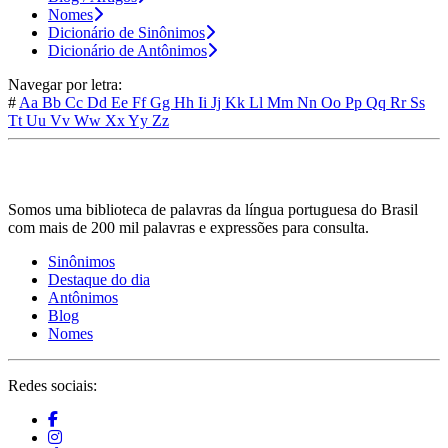
Nomes
Dicionário de Sinônimos
Dicionário de Antônimos
Navegar por letra:
#
Aa
Bb
Cc
Dd
Ee
Ff
Gg
Hh
Ii
Jj
Kk
Ll
Mm
Nn
Oo
Pp
Qq
Rr
Ss
Tt
Uu
Vv
Ww
Xx
Yy
Zz
Somos uma biblioteca de palavras da língua portuguesa do Brasil
com mais de 200 mil palavras e expressões para consulta.
Sinônimos
Destaque do dia
Antônimos
Blog
Nomes
Redes sociais: