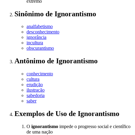
extremo
Sinônimo
de
Ignorantismo
analfabetismo
desconhecimento
ignorância
incultura
obscurantismo
Antônimo
de
Ignorantismo
conhecimento
cultura
erudição
ilustração
sabedoria
saber
Exemplos de Uso
de Ignorantismo
O
ignorantismo
impede o progresso social e científico
de uma nação