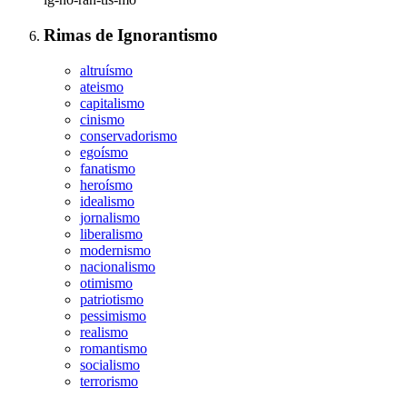
Rimas
de
Ignorantismo
altruísmo
ateismo
capitalismo
cinismo
conservadorismo
egoísmo
fanatismo
heroísmo
idealismo
jornalismo
liberalismo
modernismo
nacionalismo
otimismo
patriotismo
pessimismo
realismo
romantismo
socialismo
terrorismo