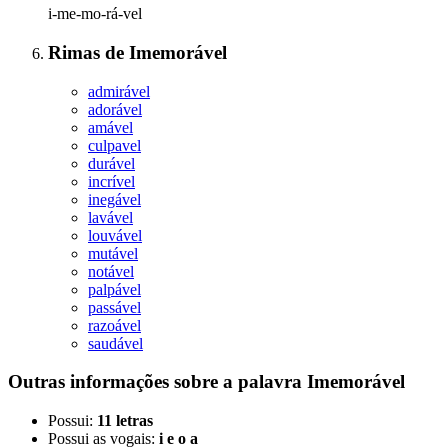
i-me-mo-rá-vel
Rimas
de
Imemorável
admirável
adorável
amável
culpavel
durável
incrível
inegável
lavável
louvável
mutável
notável
palpável
passável
razoável
saudável
Outras informações sobre
a palavra
Imemorável
Possui:
11 letras
Possui as vogais:
i e o a