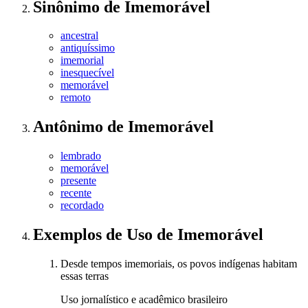
Sinônimo
de
Imemorável
ancestral
antiquíssimo
imemorial
inesquecível
memorável
remoto
Antônimo
de
Imemorável
lembrado
memorável
presente
recente
recordado
Exemplos de Uso
de Imemorável
Desde tempos imemoriais, os povos indígenas habitam
essas terras
Uso jornalístico e acadêmico brasileiro