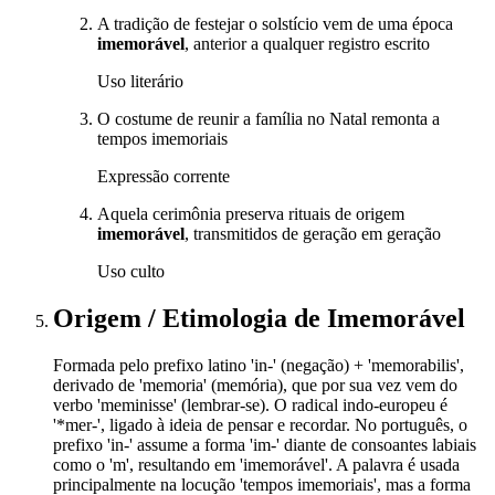
A tradição de festejar o solstício vem de uma época
imemorável
, anterior a qualquer registro escrito
Uso literário
O costume de reunir a família no Natal remonta a
tempos imemoriais
Expressão corrente
Aquela cerimônia preserva rituais de origem
imemorável
, transmitidos de geração em geração
Uso culto
Origem / Etimologia
de
Imemorável
Formada pelo prefixo latino 'in-' (negação) + 'memorabilis',
derivado de 'memoria' (memória), que por sua vez vem do
verbo 'meminisse' (lembrar-se). O radical indo-europeu é
'*mer-', ligado à ideia de pensar e recordar. No português, o
prefixo 'in-' assume a forma 'im-' diante de consoantes labiais
como o 'm', resultando em 'imemorável'. A palavra é usada
principalmente na locução 'tempos imemoriais', mas a forma