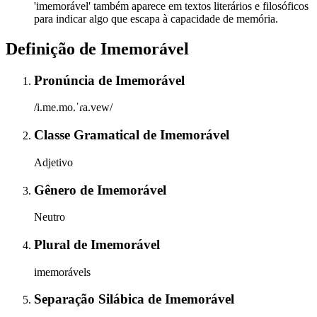
'imemorável' também aparece em textos literários e filosóficos
para indicar algo que escapa à capacidade de memória.
Definição de
Imemorável
Pronúncia
de
Imemorável
/i.me.mo.ˈɾa.vew/
Classe Gramatical
de
Imemorável
Adjetivo
Gênero
de
Imemorável
Neutro
Plural
de
Imemorável
imemorávels
Separação Silábica
de
Imemorável