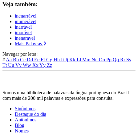
Veja também:
inenarrável
inumerável
inarrável
imorável
inenarável
Mais Palavras
Navegar por letra:
#
Aa
Bb
Cc
Dd
Ee
Ff
Gg
Hh
Ii
Jj
Kk
Ll
Mm
Nn
Oo
Pp
Qq
Rr
Ss
Tt
Uu
Vv
Ww
Xx
Yy
Zz
Somos uma biblioteca de palavras da língua portuguesa do Brasil
com mais de 200 mil palavras e expressões para consulta.
Sinônimos
Destaque do dia
Antônimos
Blog
Nomes