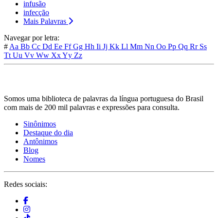
infusão
infecção
Mais Palavras
Navegar por letra:
#
Aa
Bb
Cc
Dd
Ee
Ff
Gg
Hh
Ii
Jj
Kk
Ll
Mm
Nn
Oo
Pp
Qq
Rr
Ss
Tt
Uu
Vv
Ww
Xx
Yy
Zz
Somos uma biblioteca de palavras da língua portuguesa do Brasil
com mais de 200 mil palavras e expressões para consulta.
Sinônimos
Destaque do dia
Antônimos
Blog
Nomes
Redes sociais: