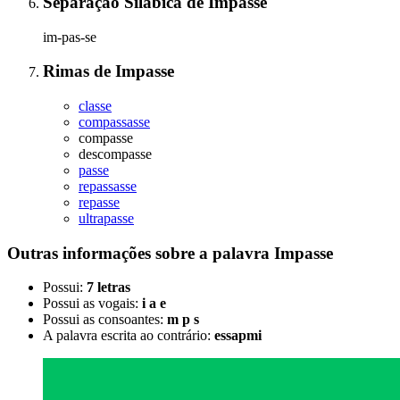
Separação Silábica
de
Impasse
im-pas-se
Rimas
de
Impasse
classe
compassasse
compasse
descompasse
passe
repassasse
repasse
ultrapasse
Outras informações sobre
a palavra
Impasse
Possui:
7 letras
Possui as vogais:
i a e
Possui as consoantes:
m p s
A palavra escrita ao contrário:
essapmi