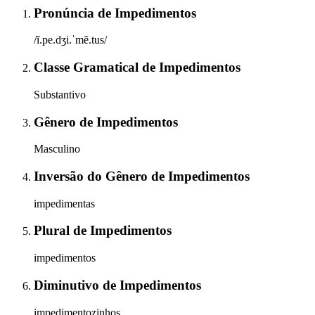
Pronúncia
de
Impedimentos
/ĩ.pe.dʒi.ˈmẽ.tus/
Classe Gramatical
de
Impedimentos
Substantivo
Gênero
de
Impedimentos
Masculino
Inversão do Gênero
de
Impedimentos
impedimentas
Plural
de
Impedimentos
impedimentos
Diminutivo
de
Impedimentos
impedimentozinhos