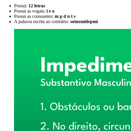
Possui:
12 letras
Possui as vogais:
i e o
Possui as consoantes:
m p d n t s
A palavra escrita ao contrário:
sotnemidepmi