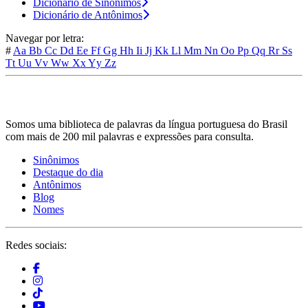
Dicionário de Sinônimos
Dicionário de Antônimos
Navegar por letra:
#
Aa
Bb
Cc
Dd
Ee
Ff
Gg
Hh
Ii
Jj
Kk
Ll
Mm
Nn
Oo
Pp
Qq
Rr
Ss
Tt
Uu
Vv
Ww
Xx
Yy
Zz
Somos uma biblioteca de palavras da língua portuguesa do Brasil
com mais de 200 mil palavras e expressões para consulta.
Sinônimos
Destaque do dia
Antônimos
Blog
Nomes
Redes sociais: