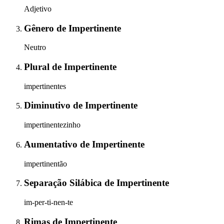
Adjetivo
Gênero
de
Impertinente
Neutro
Plural
de
Impertinente
impertinentes
Diminutivo
de
Impertinente
impertinentezinho
Aumentativo
de
Impertinente
impertinentão
Separação Silábica
de
Impertinente
im-per-ti-nen-te
Rimas
de
Impertinente