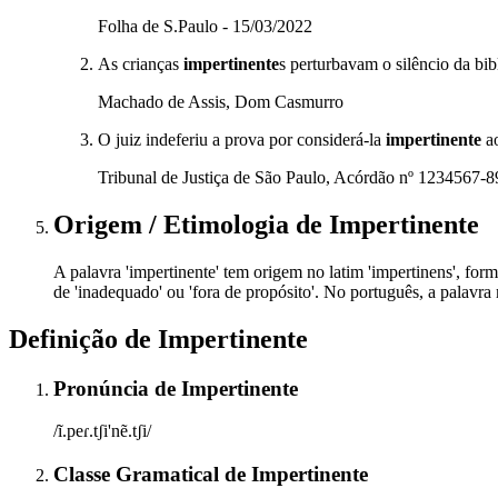
Folha de S.Paulo - 15/03/2022
As crianças
impertinente
s perturbavam o silêncio da bib
Machado de Assis, Dom Casmurro
O juiz indeferiu a prova por considerá-la
impertinente
ao
Tribunal de Justiça de São Paulo, Acórdão nº 1234567-
Origem / Etimologia
de
Impertinente
A palavra 'impertinente' tem origem no latim 'impertinens', form
de 'inadequado' ou 'fora de propósito'. No português, a palavr
Definição de
Impertinente
Pronúncia
de
Impertinente
/ĩ.peɾ.tʃi'nẽ.tʃi/
Classe Gramatical
de
Impertinente