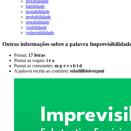
flexibilidade
habilidade
possibilidade
probabilidade
sensibilidade
visibilidade
vulnerabilidade
Outras informações sobre
a palavra
Imprevisibilidad
Possui:
17 letras
Possui as vogais:
i e a
Possui as consoantes:
m p r v s b l d
A palavra escrita ao contrário:
edadilibisiverpmi