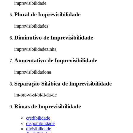
imprevisibilidade
Plural
de
Imprevisibilidade
imprevisibilidades
Diminutivo
de
Imprevisibilidade
imprevisibilidadezinha
Aumentativo
de
Imprevisibilidade
imprevisibilidadona
Separação Silábica
de
Imprevisibilidade
im-pre-vi-si-bi-li-da-de
Rimas
de
Imprevisibilidade
credibilidade
disponibilidade
divisibilidade