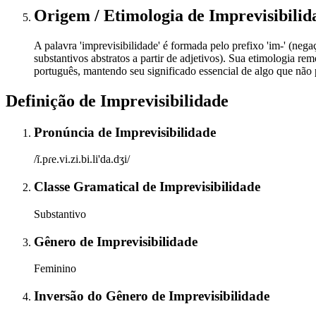
Origem / Etimologia
de
Imprevisibilid
A palavra 'imprevisibilidade' é formada pelo prefixo 'im-' (negaçã
substantivos abstratos a partir de adjetivos). Sua etimologia rem
português, mantendo seu significado essencial de algo que não 
Definição de
Imprevisibilidade
Pronúncia
de
Imprevisibilidade
/ĩ.pɾe.vi.zi.bi.li'da.dʒi/
Classe Gramatical
de
Imprevisibilidade
Substantivo
Gênero
de
Imprevisibilidade
Feminino
Inversão do Gênero
de
Imprevisibilidade