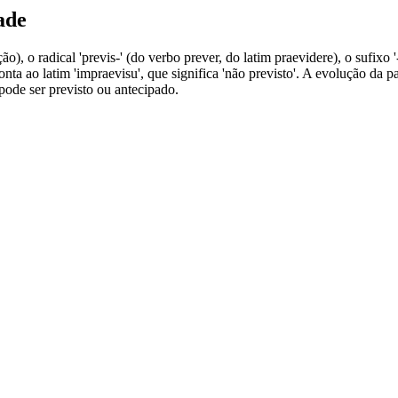
ade
o), o radical 'previs-' (do verbo prever, do latim praevidere), o sufixo '
onta ao latim 'impraevisu', que significa 'não previsto'. A evolução da p
pode ser previsto ou antecipado.