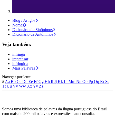
Blog / Artigos
Nomes
Dicionário de Sinônimos
Dicionário de Antônimos
Veja também:
infringir
imprensar
infringiria
Mais Palavras
Navegar por letra:
#
Aa
Bb
Cc
Dd
Ee
Ff
Gg
Hh
Ii
Jj
Kk
Ll
Mm
Nn
Oo
Pp
Qq
Rr
Ss
Tt
Uu
Vv
Ww
Xx
Yy
Zz
Somos uma biblioteca de palavras da língua portuguesa do Brasil
com mais de 200 mil palavras e expressões para consulta.