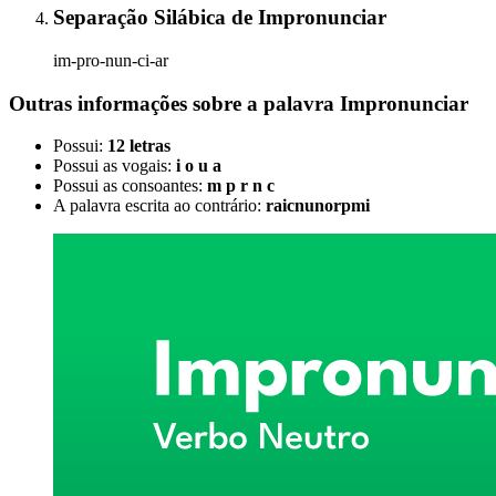
Separação Silábica
de
Impronunciar
im-pro-nun-ci-ar
Outras informações sobre
a palavra
Impronunciar
Possui:
12 letras
Possui as vogais:
i o u a
Possui as consoantes:
m p r n c
A palavra escrita ao contrário:
raicnunorpmi