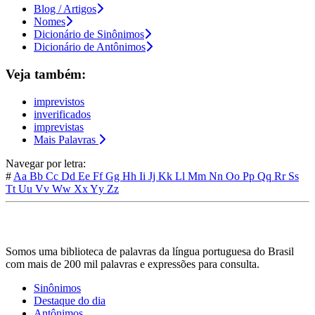
Blog / Artigos
Nomes
Dicionário de Sinônimos
Dicionário de Antônimos
Veja também:
imprevistos
inverificados
imprevistas
Mais Palavras
Navegar por letra:
#
Aa
Bb
Cc
Dd
Ee
Ff
Gg
Hh
Ii
Jj
Kk
Ll
Mm
Nn
Oo
Pp
Qq
Rr
Ss
Tt
Uu
Vv
Ww
Xx
Yy
Zz
Somos uma biblioteca de palavras da língua portuguesa do Brasil
com mais de 200 mil palavras e expressões para consulta.
Sinônimos
Destaque do dia
Antônimos