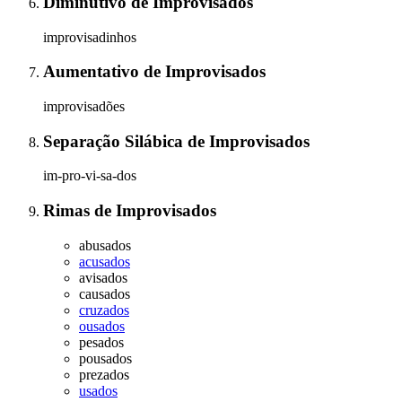
Diminutivo
de
Improvisados
improvisadinhos
Aumentativo
de
Improvisados
improvisadões
Separação Silábica
de
Improvisados
im-pro-vi-sa-dos
Rimas
de
Improvisados
abusados
acusados
avisados
causados
cruzados
ousados
pesados
pousados
prezados
usados