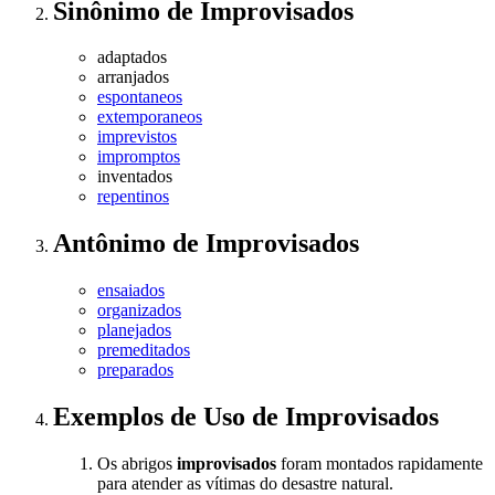
Sinônimo
de
Improvisados
adaptados
arranjados
espontaneos
extemporaneos
imprevistos
impromptos
inventados
repentinos
Antônimo
de
Improvisados
ensaiados
organizados
planejados
premeditados
preparados
Exemplos de Uso
de Improvisados
Os abrigos
improvisados
foram montados rapidamente
para atender as vítimas do desastre natural.