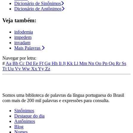
Dicionário de Sinônimos
Dicionário de Antônimos
Veja também:
infodemia
impedem
invadam
Mais Palavras
Navegar por letra:
#
Aa
Bb
Cc
Dd
Ee
Ff
Gg
Hh
Ii
Jj
Kk
Ll
Mm
Nn
Oo
Pp
Qq
Rr
Ss
Tt
Uu
Vv
Ww
Xx
Yy
Zz
Somos uma biblioteca de palavras da língua portuguesa do Brasil
com mais de 200 mil palavras e expressões para consulta.
Sinônimos
Destaque do dia
Antônimos
Blog
Nomes