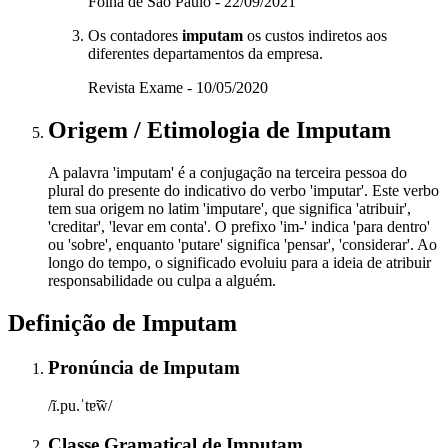
Folha de São Paulo - 22/09/2021
Os contadores
imputam
os custos indiretos aos
diferentes departamentos da empresa.
Revista Exame - 10/05/2020
Origem / Etimologia
de
Imputam
A palavra 'imputam' é a conjugação na terceira pessoa do
plural do presente do indicativo do verbo 'imputar'. Este verbo
tem sua origem no latim 'imputare', que significa 'atribuir',
'creditar', 'levar em conta'. O prefixo 'im-' indica 'para dentro'
ou 'sobre', enquanto 'putare' significa 'pensar', 'considerar'. Ao
longo do tempo, o significado evoluiu para a ideia de atribuir
responsabilidade ou culpa a alguém.
Definição de
Imputam
Pronúncia
de
Imputam
/ĩ.pu.ˈtɐ̃w̃/
Classe Gramatical
de
Imputam