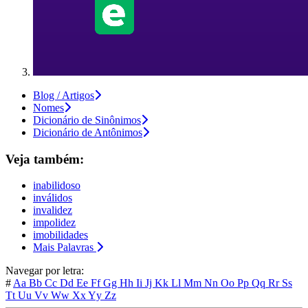
Blog / Artigos
Nomes
Dicionário de Sinônimos
Dicionário de Antônimos
Veja também:
inabilidoso
inválidos
invalidez
impolidez
imobilidades
Mais Palavras
Navegar por letra:
#
Aa
Bb
Cc
Dd
Ee
Ff
Gg
Hh
Ii
Jj
Kk
Ll
Mm
Nn
Oo
Pp
Qq
Rr
Ss
Tt
Uu
Vv
Ww
Xx
Yy
Zz