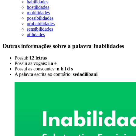
habilidades
hostilidades
mobilidades
possibilidades
probabilidades
sensibilidades
utilidades
Outras informações sobre
a palavra
Inabilidades
Possui:
12 letras
Possui as vogais:
i a e
Possui as consoantes:
n b l d s
A palavra escrita ao contrário:
sedadilibani