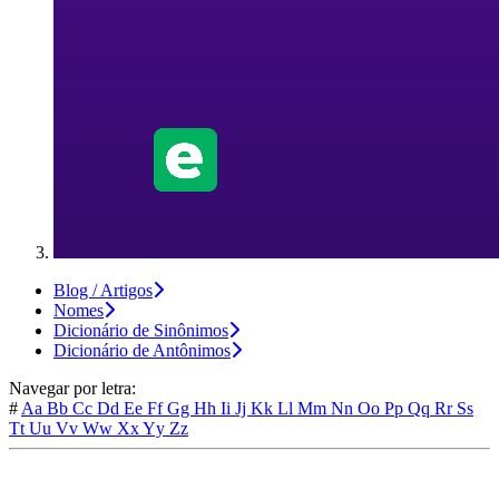
Blog / Artigos
Nomes
Dicionário de Sinônimos
Dicionário de Antônimos
Navegar por letra:
#
Aa
Bb
Cc
Dd
Ee
Ff
Gg
Hh
Ii
Jj
Kk
Ll
Mm
Nn
Oo
Pp
Qq
Rr
Ss
Tt
Uu
Vv
Ww
Xx
Yy
Zz