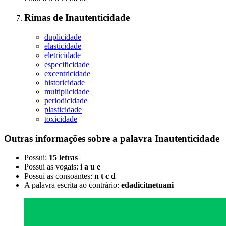
Rimas
de
Inautenticidade
duplicidade
elasticidade
eletricidade
especificidade
excentricidade
historicidade
multiplicidade
periodicidade
plasticidade
toxicidade
Outras informações sobre
a palavra
Inautenticidade
Possui:
15 letras
Possui as vogais:
i a u e
Possui as consoantes:
n t c d
A palavra escrita ao contrário:
edadicitnetuani