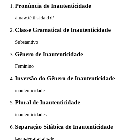
Pronúncia
de
Inautenticidade
/i.naw.tẽ.ti.si'da.dʒi/
Classe Gramatical
de
Inautenticidade
Substantivo
Gênero
de
Inautenticidade
Feminino
Inversão do Gênero
de
Inautenticidade
inautenticidade
Plural
de
Inautenticidade
inautenticidades
Separação Silábica
de
Inautenticidade
i-nau-ten-ti-ci-da-de