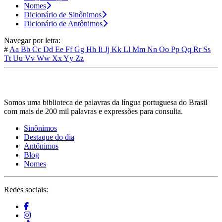
Nomes
Dicionário de Sinônimos
Dicionário de Antônimos
Navegar por letra:
#
Aa
Bb
Cc
Dd
Ee
Ff
Gg
Hh
Ii
Jj
Kk
Ll
Mm
Nn
Oo
Pp
Qq
Rr
Ss
Tt
Uu
Vv
Ww
Xx
Yy
Zz
Somos uma biblioteca de palavras da língua portuguesa do Brasil
com mais de 200 mil palavras e expressões para consulta.
Sinônimos
Destaque do dia
Antônimos
Blog
Nomes
Redes sociais: