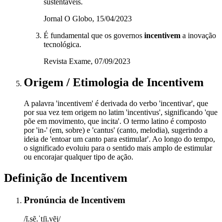
sustentáveis.
Jornal O Globo, 15/04/2023
É fundamental que os governos
incentivem
a inovação
tecnológica.
Revista Exame, 07/09/2023
Origem / Etimologia
de
Incentivem
A palavra 'incentivem' é derivada do verbo 'incentivar', que
por sua vez tem origem no latim 'incentivus', significando 'que
põe em movimento, que incita'. O termo latino é composto
por 'in-' (em, sobre) e 'cantus' (canto, melodia), sugerindo a
ideia de 'entoar um canto para estimular'. Ao longo do tempo,
o significado evoluiu para o sentido mais amplo de estimular
ou encorajar qualquer tipo de ação.
Definição de
Incentivem
Pronúncia
de
Incentivem
/ĩ.sẽ.ˈtʃi.vẽj/