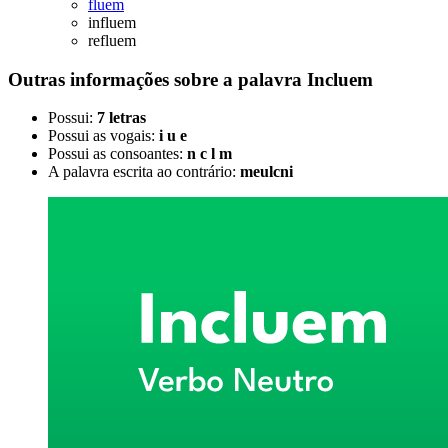
fluem
influem
refluem
Outras informações sobre
a palavra
Incluem
Possui:
7 letras
Possui as vogais:
i u e
Possui as consoantes:
n c l m
A palavra escrita ao contrário:
meulcni