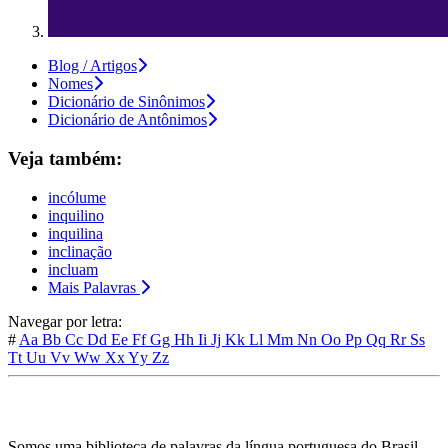
Blog / Artigos
Nomes
Dicionário de Sinônimos
Dicionário de Antônimos
Veja também:
incólume
inquilino
inquilina
inclinação
incluam
Mais Palavras
Navegar por letra:
#
Aa
Bb
Cc
Dd
Ee
Ff
Gg
Hh
Ii
Jj
Kk
Ll
Mm
Nn
Oo
Pp
Qq
Rr
Ss
Tt
Uu
Vv
Ww
Xx
Yy
Zz
Somos uma biblioteca de palavras da língua portuguesa do Brasil