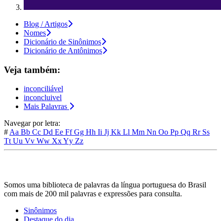
Blog / Artigos
Nomes
Dicionário de Sinônimos
Dicionário de Antônimos
Veja também:
inconciliável
inconcluivel
Mais Palavras
Navegar por letra:
#
Aa
Bb
Cc
Dd
Ee
Ff
Gg
Hh
Ii
Jj
Kk
Ll
Mm
Nn
Oo
Pp
Qq
Rr
Ss
Tt
Uu
Vv
Ww
Xx
Yy
Zz
Somos uma biblioteca de palavras da língua portuguesa do Brasil
com mais de 200 mil palavras e expressões para consulta.
Sinônimos
Destaque do dia