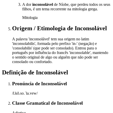
A dor
inconsolável
de Níobe, que perdeu todos os seus
filhos, é um tema recorrente na mitologia grega.
Mitologia
Origem / Etimologia
de
Inconsolável
A palavra 'inconsolável' tem sua origem no latim
'inconsolabilis', formada pelo prefixo 'in-' (negação) e
'consolabilis' (que pode ser consolado). Entrou para o
português por influência do francês 'inconsolable', mantendo
o sentido original de algo ou alguém que não pode ser
consolado ou confortado.
Definição de
Inconsolável
Pronúncia
de
Inconsolável
/ĩ.kõ.so.ˈla.vew/
Classe Gramatical
de
Inconsolável
Adjetivo