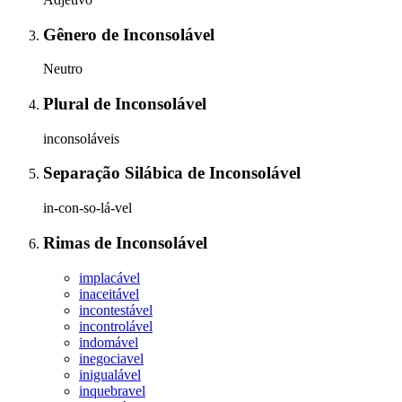
Gênero
de
Inconsolável
Neutro
Plural
de
Inconsolável
inconsoláveis
Separação Silábica
de
Inconsolável
in-con-so-lá-vel
Rimas
de
Inconsolável
implacável
inaceitável
incontestável
incontrolável
indomável
inegociavel
inigualável
inquebravel