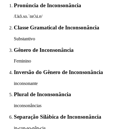
Pronúncia
de
Inconsonância
/ĩ.kõ.so.ˈnɐ̃.si.ɐ/
Classe Gramatical
de
Inconsonância
Substantivo
Gênero
de
Inconsonância
Feminino
Inversão do Gênero
de
Inconsonância
inconsonante
Plural
de
Inconsonância
inconsonâncias
Separação Silábica
de
Inconsonância
in-con-so-nân-cia