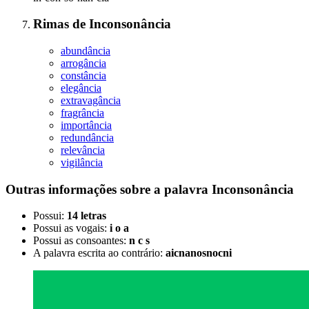
Rimas
de
Inconsonância
abundância
arrogância
constância
elegância
extravagância
fragrância
importância
redundância
relevância
vigilância
Outras informações sobre
a palavra
Inconsonância
Possui:
14 letras
Possui as vogais:
i o a
Possui as consoantes:
n c s
A palavra escrita ao contrário:
aicnanosnocni