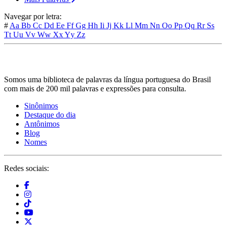
Navegar por letra:
#
Aa
Bb
Cc
Dd
Ee
Ff
Gg
Hh
Ii
Jj
Kk
Ll
Mm
Nn
Oo
Pp
Qq
Rr
Ss
Tt
Uu
Vv
Ww
Xx
Yy
Zz
Somos uma biblioteca de palavras da língua portuguesa do Brasil
com mais de 200 mil palavras e expressões para consulta.
Sinônimos
Destaque do dia
Antônimos
Blog
Nomes
Redes sociais: