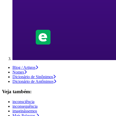
Blog / Artigos
Nomes
Dicionário de Sinônimos
Dicionário de Antônimos
Veja também:
inconsciência
inconsequência
imaginássemos
Mais Palavras