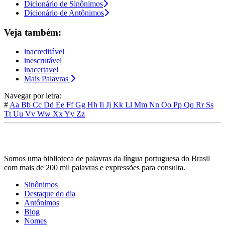
Dicionário de Sinônimos
Dicionário de Antônimos
Veja também:
inacreditável
inescrutável
inacertavel
Mais Palavras
Navegar por letra:
#
Aa
Bb
Cc
Dd
Ee
Ff
Gg
Hh
Ii
Jj
Kk
Ll
Mm
Nn
Oo
Pp
Qq
Rr
Ss
Tt
Uu
Vv
Ww
Xx
Yy
Zz
Somos uma biblioteca de palavras da língua portuguesa do Brasil
com mais de 200 mil palavras e expressões para consulta.
Sinônimos
Destaque do dia
Antônimos
Blog
Nomes