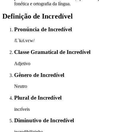
fonética e ortografia da língua.
Definição de
Incredível
Pronúncia
de
Incredível
/ĩ.ˈkɾi.vɛw/
Classe Gramatical
de
Incredível
Adjetivo
Gênero
de
Incredível
Neutro
Plural
de
Incredível
incríveis
Diminutivo
de
Incredível
incredibilizinho