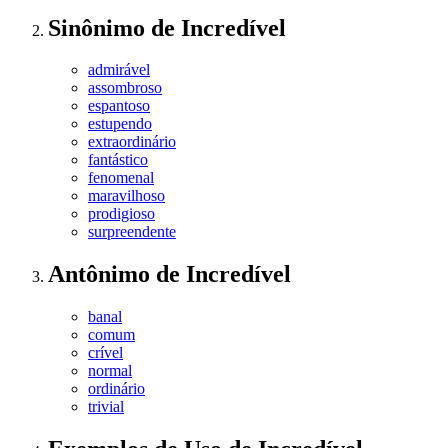
Sinônimo
de
Incredível
admirável
assombroso
espantoso
estupendo
extraordinário
fantástico
fenomenal
maravilhoso
prodigioso
surpreendente
Antônimo
de
Incredível
banal
comum
crível
normal
ordinário
trivial