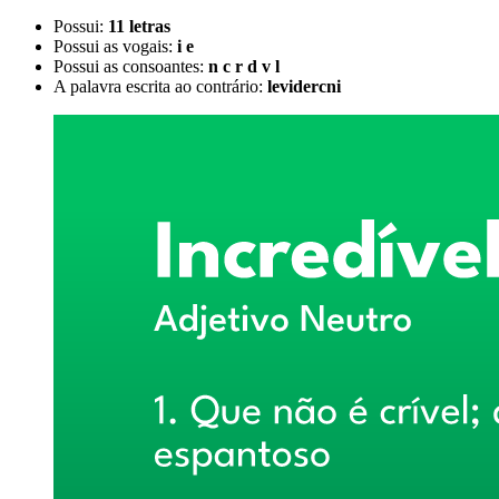
Possui:
11 letras
Possui as vogais:
i e
Possui as consoantes:
n c r d v l
A palavra escrita ao contrário:
levidercni