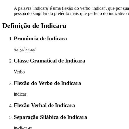
A palavra 'indicara' é uma flexão do verbo 'indicar', que por sua 
pessoa do singular do pretérito mais-que-perfeito do indicativo
Definição de
Indicara
Pronúncia
de
Indicara
/ĩ.dʒi.ˈka.ɾa/
Classe Gramatical
de
Indicara
Verbo
Flexão do Verbo
de
Indicara
indicar
Flexão Verbal
de
Indicara
Separação Silábica
de
Indicara
in-di-ca-ra