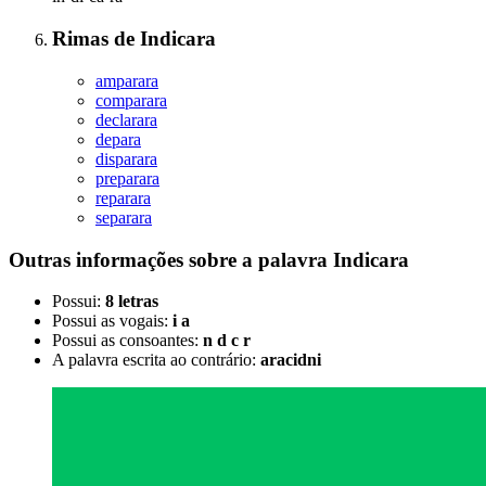
Rimas
de
Indicara
amparara
comparara
declarara
depara
disparara
preparara
reparara
separara
Outras informações sobre
a palavra
Indicara
Possui:
8 letras
Possui as vogais:
i a
Possui as consoantes:
n d c r
A palavra escrita ao contrário:
aracidni