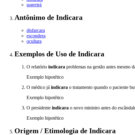
sugerirá
Antônimo
de
Indicara
disfarcara
escondera
ocultara
Exemplos de Uso
de Indicara
O relatório
indicara
problemas na gestão antes mesmo da
Exemplo hipotético
O médico já
indicara
o tratamento quando o paciente b
Exemplo hipotético
O presidente
indicara
o novo ministro antes do escândalo
Exemplo hipotético
Origem / Etimologia
de
Indicara