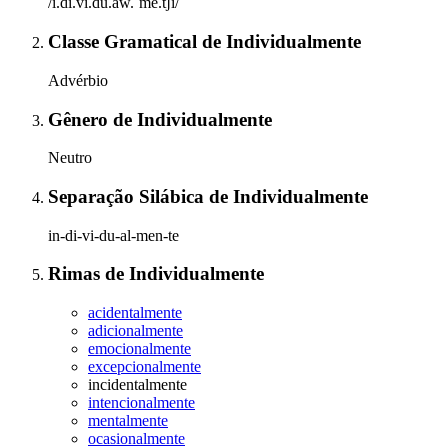
/ĩ.di.vi.du.aw.ˈmẽ.tʃi/
Classe Gramatical
de
Individualmente
Advérbio
Gênero
de
Individualmente
Neutro
Separação Silábica
de
Individualmente
in-di-vi-du-al-men-te
Rimas
de
Individualmente
acidentalmente
adicionalmente
emocionalmente
excepcionalmente
incidentalmente
intencionalmente
mentalmente
ocasionalmente