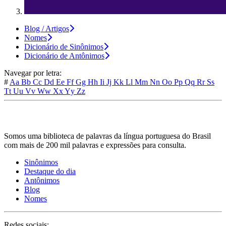
Blog / Artigos
Nomes
Dicionário de Sinônimos
Dicionário de Antônimos
Navegar por letra:
#
Aa
Bb
Cc
Dd
Ee
Ff
Gg
Hh
Ii
Jj
Kk
Ll
Mm
Nn
Oo
Pp
Qq
Rr
Ss
Tt
Uu
Vv
Ww
Xx
Yy
Zz
Somos uma biblioteca de palavras da língua portuguesa do Brasil
com mais de 200 mil palavras e expressões para consulta.
Sinônimos
Destaque do dia
Antônimos
Blog
Nomes
Redes sociais: