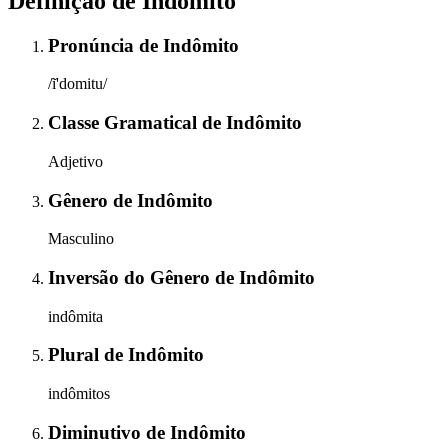
Definição de
Indômito
Pronúncia
de
Indômito
/ĩ'domitu/
Classe Gramatical
de
Indômito
Adjetivo
Gênero
de
Indômito
Masculino
Inversão do Gênero
de
Indômito
indômita
Plural
de
Indômito
indômitos
Diminutivo
de
Indômito