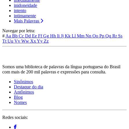
imediatamente
inidoneidade
intento
intimamente
Mais Palavras
Navegar por letra:
#
Aa
Bb
Cc
Dd
Ee
Ff
Gg
Hh
Ii
Jj
Kk
Ll
Mm
Nn
Oo
Pp
Qq
Rr
Ss
Tt
Uu
Vv
Ww
Xx
Yy
Zz
Somos uma biblioteca de palavras da língua portuguesa do Brasil
com mais de 200 mil palavras e expressões para consulta.
Sinônimos
Destaque do dia
Antônimos
Blog
Nomes
Redes sociais: