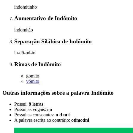
indomitinho
Aumentativo
de
Indômito
indomitão
Separação Silábica
de
Indômito
in-dô-mi-to
Rimas
de
Indômito
gomito
vómito
Outras informações sobre
a palavra
Indômito
Possui:
9 letras
Possui as vogais:
i o
Possui as consoantes:
n d m t
A palavra escrita ao contrário:
otimodni