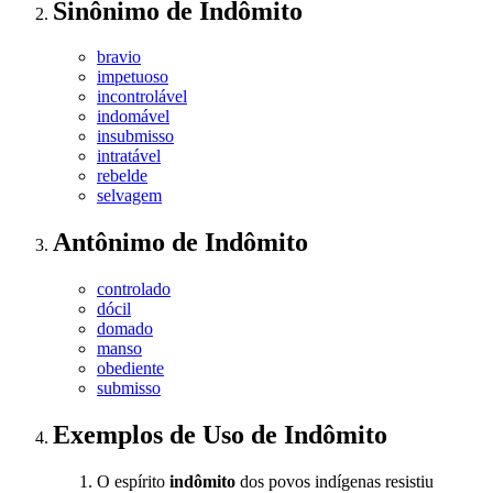
Sinônimo
de
Indômito
bravio
impetuoso
incontrolável
indomável
insubmisso
intratável
rebelde
selvagem
Antônimo
de
Indômito
controlado
dócil
domado
manso
obediente
submisso
Exemplos de Uso
de Indômito
O espírito
indômito
dos povos indígenas resistiu