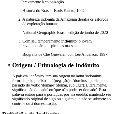
bravamente à colonização.
História do Brasil - Boris Fausto, 1994
A natureza indômita da Amazônia desafia os esforços
de exploração humana.
National Geographic Brasil, edição de junho de 2020
Com seu temperamento
indômito
, o jovem
revolucionário inspirou as massas.
Biografia de Che Guevara - Jon Lee Anderson, 1997
Origem / Etimologia
de
Indômito
A palavra 'indômito' tem sua origem no latim 'indomitus',
formada pelo prefixo 'in-' (negação) e 'domitus', particípio
passado do verbo 'domare' (domar, subjugar). Literalmente,
significa 'não domado' ou 'que não pode ser domado'. Esta
palavra entrou para o português por via erudita, mantendo seu
significado original de algo ou alguém que não se submete ao
controle ou à domesticação.