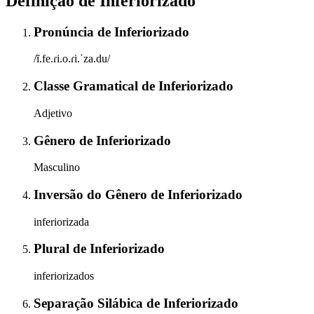
Definição de
Inferiorizado
Pronúncia
de
Inferiorizado
/ĩ.fe.ɾi.o.ɾi.ˈza.du/
Classe Gramatical
de
Inferiorizado
Adjetivo
Gênero
de
Inferiorizado
Masculino
Inversão do Gênero
de
Inferiorizado
inferiorizada
Plural
de
Inferiorizado
inferiorizados
Separação Silábica
de
Inferiorizado