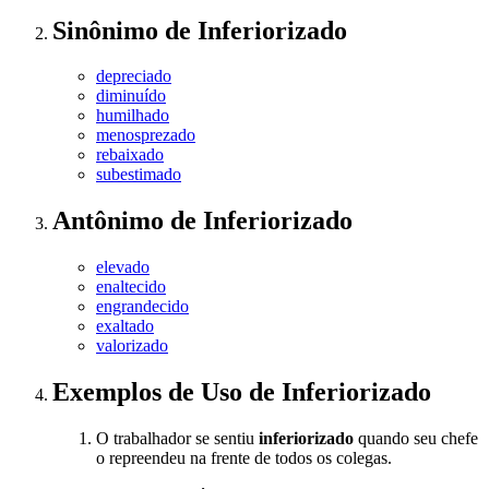
Sinônimo
de
Inferiorizado
depreciado
diminuído
humilhado
menosprezado
rebaixado
subestimado
Antônimo
de
Inferiorizado
elevado
enaltecido
engrandecido
exaltado
valorizado
Exemplos de Uso
de Inferiorizado
O trabalhador se sentiu
inferiorizado
quando seu chefe
o repreendeu na frente de todos os colegas.