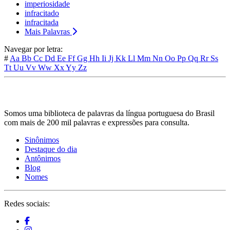
imperiosidade
infracitado
infracitada
Mais Palavras
Navegar por letra:
#
Aa
Bb
Cc
Dd
Ee
Ff
Gg
Hh
Ii
Jj
Kk
Ll
Mm
Nn
Oo
Pp
Qq
Rr
Ss
Tt
Uu
Vv
Ww
Xx
Yy
Zz
Somos uma biblioteca de palavras da língua portuguesa do Brasil
com mais de 200 mil palavras e expressões para consulta.
Sinônimos
Destaque do dia
Antônimos
Blog
Nomes
Redes sociais: