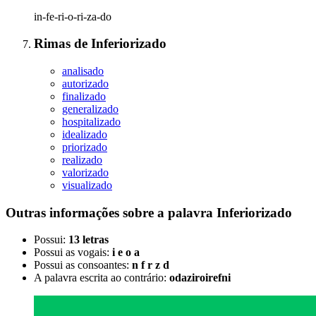
in-fe-ri-o-ri-za-do
Rimas
de
Inferiorizado
analisado
autorizado
finalizado
generalizado
hospitalizado
idealizado
priorizado
realizado
valorizado
visualizado
Outras informações sobre
a palavra
Inferiorizado
Possui:
13 letras
Possui as vogais:
i e o a
Possui as consoantes:
n f r z d
A palavra escrita ao contrário:
odaziroirefni