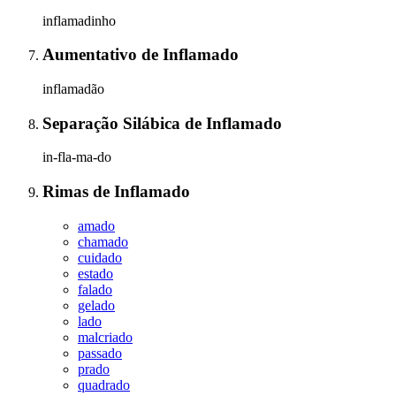
inflamadinho
Aumentativo
de
Inflamado
inflamadão
Separação Silábica
de
Inflamado
in-fla-ma-do
Rimas
de
Inflamado
amado
chamado
cuidado
estado
falado
gelado
lado
malcriado
passado
prado
quadrado