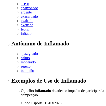
aceso
apaixonado
ardente
exacerbado
exaltado
excitado
febril
irritado
Antônimo
de
Inflamado
apaziguado
calmo
moderado
sereno
tranquilo
Exemplos de Uso
de Inflamado
O joelho
inflamado
do atleta o impediu de participar da
competição.
Globo Esporte, 15/03/2023