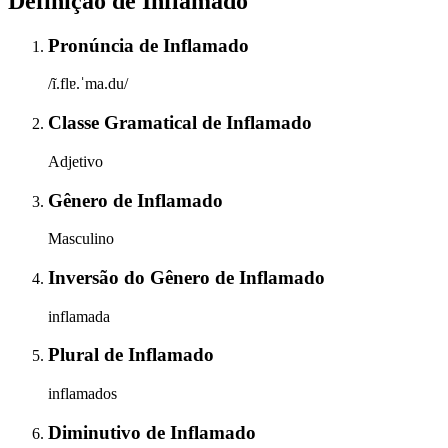
Definição de
Inflamado
Pronúncia
de
Inflamado
/ĩ.flɐ.ˈma.du/
Classe Gramatical
de
Inflamado
Adjetivo
Gênero
de
Inflamado
Masculino
Inversão do Gênero
de
Inflamado
inflamada
Plural
de
Inflamado
inflamados
Diminutivo
de
Inflamado