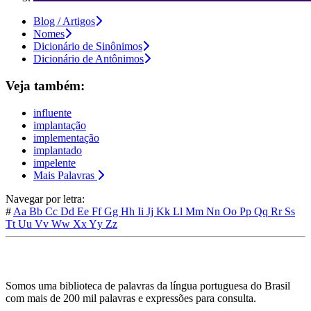
Blog / Artigos
Nomes
Dicionário de Sinônimos
Dicionário de Antônimos
Veja também:
influente
implantação
implementação
implantado
impelente
Mais Palavras
Navegar por letra:
#
Aa
Bb
Cc
Dd
Ee
Ff
Gg
Hh
Ii
Jj
Kk
Ll
Mm
Nn
Oo
Pp
Qq
Rr
Ss
Tt
Uu
Vv
Ww
Xx
Yy
Zz
Somos uma biblioteca de palavras da língua portuguesa do Brasil
com mais de 200 mil palavras e expressões para consulta.